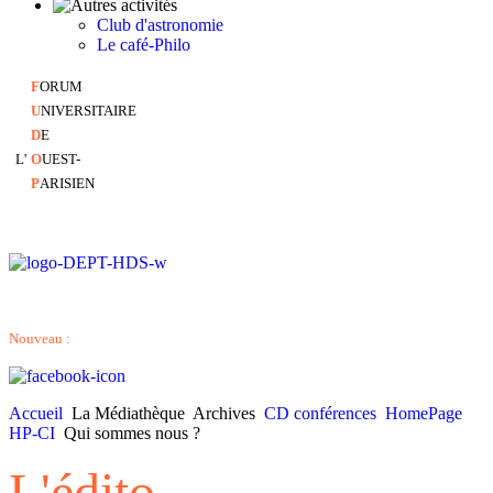
Club d'astronomie
Le café-Philo
F
ORUM
U
NIVERSITAIRE
D
E
L'
O
UEST-
P
ARISIEN
Nouveau :
Accueil
La Médiathèque
Archives
CD conférences
HomePage
HP-CI
Qui sommes nous ?
L'édito