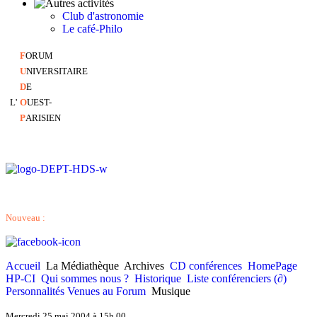
Club d'astronomie
Le café-Philo
F
ORUM
U
NIVERSITAIRE
D
E
L'
O
UEST-
P
ARISIEN
Nouveau :
Accueil
La Médiathèque
Archives
CD conférences
HomePage
HP-CI
Qui sommes nous ?
Historique
Liste conférenciers (∂)
Personnalités Venues au Forum
Musique
Mercredi 25 mai 2004 à 15h 00