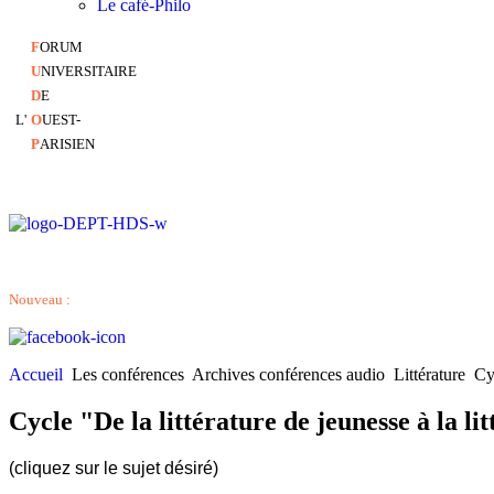
Le café-Philo
F
ORUM
U
NIVERSITAIRE
D
E
L'
O
UEST-
P
ARISIEN
Nouveau :
Accueil
Les conférences
Archives conférences audio
Littérature
Cy
Cycle "De la littérature de jeunesse à la li
(cliquez sur le sujet désiré)