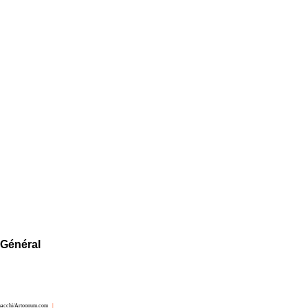
 Général
nacchi/Artoonum.com
|