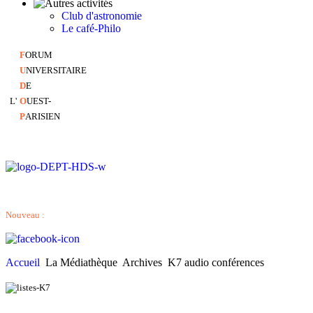
Club d'astronomie
Le café-Philo
F
ORUM
U
NIVERSITAIRE
D
E
L'
O
UEST-
P
ARISIEN
Nouveau :
Accueil
La Médiathèque
Archives
K7 audio conférences