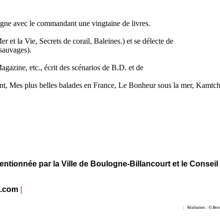
igne avec le commandant une vingtaine de livres.
r et la Vie, Secrets de corail, Baleines.) et se délecte de
 sauvages).
agazine, etc., écrit des scénarios de B.D. et de
chant, Mes plus belles balades en France, Le Bonheur sous la mer, Kamtch
entionnée par la Ville de Boulogne-Billancourt et le Conseil
t.com
|
|
Réalisation :
O.Ber