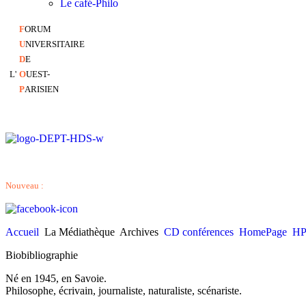
Le café-Philo
F
ORUM
U
NIVERSITAIRE
D
E
L'
O
UEST-
P
ARISIEN
Nouveau :
Accueil
La Médiathèque
Archives
CD conférences
HomePage
HP
Biobibliographie
Né en 1945, en Savoie.
Philosophe, écrivain, journaliste, naturaliste, scénariste.