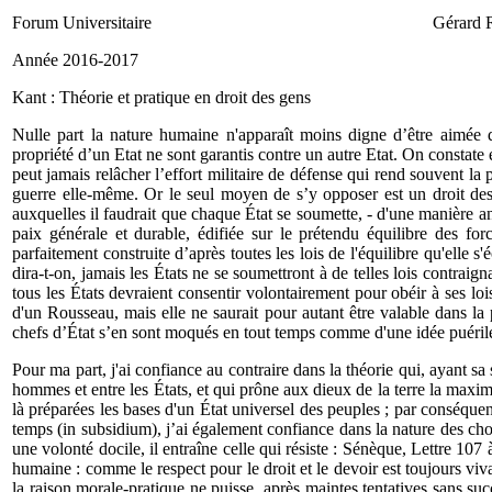
Forum Universitaire Gérard 
Année 2016-2017 
Kant : Théorie et pratique en droit des gens
Nulle part la nature humaine n'apparaît moins digne d’être aimée q
propriété d’un Etat ne sont garantis contre un autre Etat. On constate e
peut jamais relâcher l’effort militaire de défense qui rend souvent la 
guerre elle-même. Or le seul moyen de s’y opposer est un droit de
auxquelles il faudrait que chaque État se soumette, - d'une manière an
paix générale et durable, édifiée sur le prétendu équilibre des fo
parfaitement construite d’après toutes les lois de l'équilibre qu'elle 
dira-t-on, jamais les États ne se soumettront à de telles lois contraig
tous les États devraient consentir volontairement pour obéir à ses lo
d'un Rousseau, mais elle ne saurait pour autant être valable dans la
chefs d’État s’en sont moqués en tout temps comme d'une idée puérile e
Pour ma part, j'ai confiance au contraire dans la théorie qui, ayant sa
hommes et entre les États, et qui prône aux dieux de la terre la maxim
là préparées les bases d'un État universel des peuples ; par conséquen
temps (in subsidium), j’ai également confiance dans la nature des chos
une volonté docile, il entraîne celle qui résiste : Sénèque, Lettre 107
humaine : comme le respect pour le droit et le devoir est toujours vi
la raison morale-pratique ne puisse, après maintes tentatives sans suc