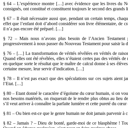
§ 64 – L’expérience montre […] avec évidence que les livres du N
consignés, ont constitué et constituent toujours le second des grands 
§ 67 – Il était nécessaire aussi que, pendant un certain temps, chaqu
effet que l’enfant doit d’abord considérer son livre élémentaire, de c
il n’a pas encore été préparé. […]
§ 72 – Mais nous n’avons plus besoin de l’Ancien Testament p
progressivement à nous passer du Nouveau Testament pour saisir la d
§ 76 – […] La transformation de vérités révélées en vérités de raison
Quand elles ont été révélées, elles n’étaient certes pas des vérités de 
en quelque sorte le résultat que le maître de calcul donne à ses élèv
certaine mesure, leur servir d’indication. […]
§ 78 – Il n’est pas exact que des spéculations sur ces sujets aient ja
l’Etat. […]
§ 80 – Etant donné le caractère d’égoïsme du cœur humain, si on voula
nos besoins matériels, on risquerait de le rendre plus obtus au lieu de
s’il veut arriver à connaître la parfaite lumière et cette pureté du cœ
§ 81 – Ou bien est-ce que le genre humain ne doit jamais parvenir à c
§ 82 – Jamais ? – Dieu de bonté, garde-moi de ce blasphème ! Tout