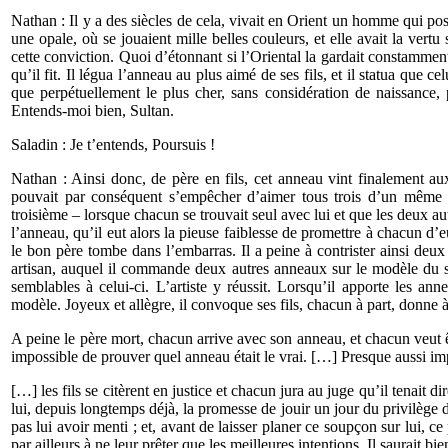
Nathan : Il y a des siècles de cela, vivait en Orient un homme qui po
une opale, où se jouaient mille belles couleurs, et elle avait la ve
cette conviction. Quoi d’étonnant si l’Oriental la gardait constamment 
qu’il fit. Il légua l’anneau au plus aimé de ses fils, et il statua que cel
que perpétuellement le plus cher, sans considération de naissance, 
Entends-moi bien, Sultan.
Saladin : Je t’entends, Poursuis !
Nathan : Ainsi donc, de père en fils, cet anneau vint finalement aux
pouvait par conséquent s’empêcher d’aimer tous trois d’un même amo
troisième – lorsque chacun se trouvait seul avec lui et que les deux a
l’anneau, qu’il eut alors la pieuse faiblesse de promettre à chacun d’eu
le bon père tombe dans l’embarras. Il a peine à contrister ainsi deux 
artisan, auquel il commande deux autres anneaux sur le modèle du si
semblables à celui-ci. L’artiste y réussit. Lorsqu’il apporte les an
modèle. Joyeux et allègre, il convoque ses fils, chacun à part, donne 
A peine le père mort, chacun arrive avec son anneau, et chacun veut ê
impossible de prouver quel anneau était le vrai. […] Presque aussi i
[…] les fils se citèrent en justice et chacun jura au juge qu’il tenait 
lui, depuis longtemps déjà, la promesse de jouir un jour du privilège 
pas lui avoir menti ; et, avant de laisser planer ce soupçon sur lui, ce p
par ailleurs à ne leur prêter que les meilleures intentions. Il saurait bien