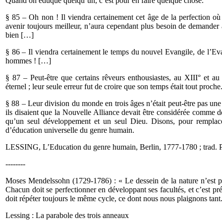
Quand on éduque quelqu’un, c’est pour en faire quelque chose.
§ 85 – Oh non ! Il viendra certainement cet âge de la perfection o
avenir toujours meilleur, n’aura cependant plus besoin de demander à c
bien […]
§ 86 – Il viendra certainement le temps du nouvel Evangile, de l’Eva
hommes ! […]
§ 87 – Peut-être que certains rêveurs enthousiastes, au XIII° et a
éternel ; leur seule erreur fut de croire que son temps était tout proche
§ 88 – Leur division du monde en trois âges n’était peut-être pas un
ils disaient que la Nouvelle Alliance devait être considérée comme d
qu’un seul développement et un seul Dieu. Disons, pour remplacer
d’éducation universelle du genre humain.
LESSING, L’Education du genre humain, Berlin, 1777-1780 ; trad. P
--------
Moses Mendelssohn (1729-1786) : « Le dessein de la nature n’est pa
Chacun doit se perfectionner en développant ses facultés, et c’est pr
doit répéter toujours le même cycle, ce dont nous nous plaignons tant
Lessing : La parabole des trois anneaux