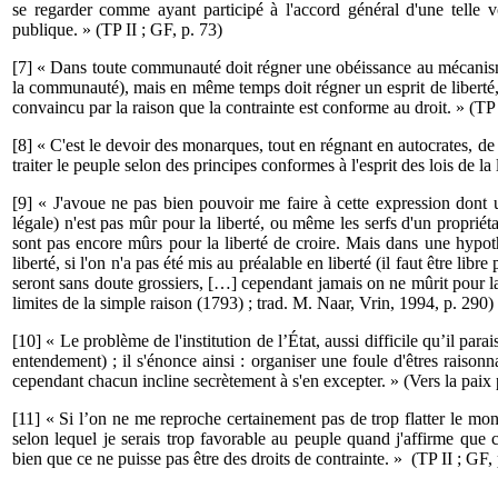
se regarder comme ayant participé à l'accord général d'une telle vo
publique. » (TP II ; GF, p. 73)
[7] « Dans toute communauté doit régner une obéissance au mécanisme 
la communauté), mais en même temps doit régner un esprit de liberté,
convaincu par la raison que la contrainte est conforme au droit. » (TP 
[8] « C'est le devoir des monarques, tout en régnant en autocrates, d
traiter le peuple selon des principes conformes à l'esprit des lois de la
[9] « J'avoue ne pas bien pouvoir me faire à cette expression dont u
légale) n'est pas mûr pour la liberté, ou même les serfs d'un proprié
sont pas encore mûrs pour la liberté de croire. Mais dans une hypoth
liberté, si l'on n'a pas été mis au préalable en liberté (il faut être lib
seront sans doute grossiers, […] cependant jamais on ne mûrit pour la
limites de la simple raison (1793) ; trad. M. Naar, Vrin, 1994, p. 290)
[10] « Le problème de l'institution de l’État, aussi difficile qu’il p
entendement) ; il s'énonce ainsi : organiser une foule d'êtres raison
cependant chacun incline secrètement à s'en excepter. » (Vers la paix 
[11] « Si l’on ne me reproche certainement pas de trop flatter le monar
selon lequel je serais trop favorable au peuple quand j'affirme que c
bien que ce ne puisse pas être des droits de contrainte. » (TP II ; GF, 