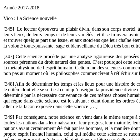
Année 2017-2018 2
Vico : La Science nouvelle
[345] Le lecteur éprouvera un plaisir divin, dans son corps mortel, 
leurs lieux, de leurs temps et de leurs variétés ; et il se trouvera av
et trouver quelque part une issue, et aux stoïciens que leur chaîne ét
la volonté toute-puissante, sage et bienveillante du Dieu très bon et tr
[347] Cette science procède par une analyse rigoureuse des pensées h
sources pérennes du droit naturel des gentes. C’est pourquoi cette sc
la métaphysique de l’esprit humain. Cette reine des sciences com
non pas au moment où les philosophes commencèrent à réfléchir sur l
[348] Afin de déterminer les temps et les lieux pour une histoire de ce
le critère dont elle se sert est celui qu’enseigne la providence divin
déterminé par la nécessaire convenance de ces mêmes choses humaine
qui règne dans cette science est le suivant : étant donné les ordres é
aller de la façon exposée dans cette science […]
[349] Par conséquent, notre science en vient dans le même temps à dé
toutes les nations dans leur naissance, leur progrès, leur maturité, le
nations ayant certainement été fait par les hommes, et la manière dont
propre esprit [mente] humain, celui qui médite cette science se raconte
même en prouvant qu’elle « a dû, doit, devra » [être ce qu’elle est] ; ca