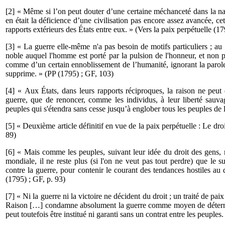
[2] « Même si l’on peut douter d’une certaine méchanceté dans la n
en était la déficience d’une civilisation pas encore assez avancée, c
rapports extérieurs des États entre eux. » (Vers la paix perpétuelle (17
[3] « La guerre elle-même n'a pas besoin de motifs particuliers ; au
noble auquel l'homme est porté par la pulsion de l'hon­neur, et non
comme d’un certain ennoblissement de l’humanité, ignorant la parole 
supprime. » (PP (1795) ; GF, 103)
[4] « Aux États, dans leurs rapports réciproques, la raison ne peut 
guerre, que de renoncer, comme les individus, à leur liberté sauv
peuples qui s'étendra sans cesse jusqu’à englober tous les peuples de l
[5] « Deuxième article définitif en vue de la paix perpétuelle : Le dro
89)
[6] « Mais comme les peuples, suivant leur idée du droit des gens, 
mondiale, il ne reste plus (si l'on ne veut pas tout perdre) que le 
contre la guerre, pour contenir le courant des tendances hostiles au
(1795) ; GF, p. 93)
[7] « Ni la guerre ni la victoire ne décident du droit ; un traité de pa
Raison […] condamne absolu­ment la guerre comme moyen de déterminer 
peut toutefois être institué ni garanti sans un contrat entre les peuples