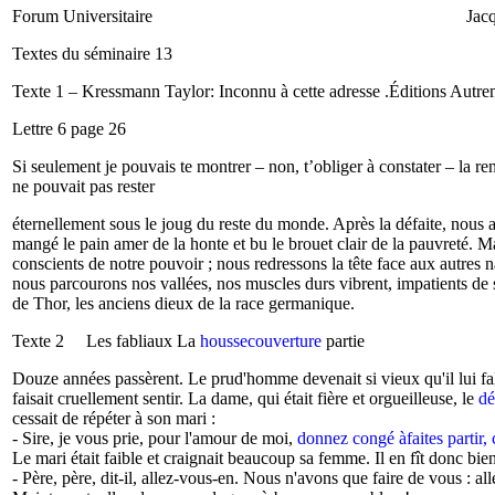
Forum Universitaire Jacqueline
Textes du séminaire 13
Texte 1 – Kressmann Taylor: Inconnu à cette adresse .Éditions Autrem
Lettre 6 page 26
Si seulement je pouvais te montrer – non, t’obliger à constater – la 
ne pouvait pas rester
éternellement sous le joug du reste du monde. Après la défaite, nous
mangé le pain amer de la honte et bu le brouet clair de la pauvreté
conscients de notre pouvoir ; nous redressons la tête face aux autres
nous parcourons nos vallées, nos muscles durs vibrent, impatients de
de Thor, les anciens dieux de la race germanique.
Texte 2 Les fabliaux La
houssecouverture
partie
Douze années passèrent. Le prud'homme devenait si vieux qu'il lui fall
faisait cruellement sentir. La dame, qui était fière et orgueilleuse, le
dé
cessait de répéter à son mari :
- Sire, je vous prie, pour l'amour de moi,
donnez congé àfaites partir,
Le mari était faible et craignait beaucoup sa femme. Il en fît donc bie
- Père, père, dit-il, allez-vous-en. Nous n'avons que faire de vous : a