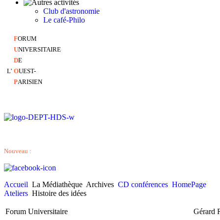
Club d'astronomie
Le café-Philo
F
ORUM
U
NIVERSITAIRE
D
E
L'
O
UEST-
P
ARISIEN
Nouveau :
Accueil
La Médiathèque
Archives
CD conférences
HomePage
Ateliers
Histoire des idées
Forum Universitaire Gérard 