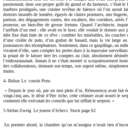
passionnait, dans son propre goût du grand et du fastueux, c’était le l
marbres prodigués, une cuisine revêtue de faïence où l’on aurait fa
dortoirs inondés de lumière, égayés de claires peintures, une lingerie,
partout, des dégagements vastes, des escaliers, des corridors, aérés l’
jeunesse, un bien-être de grosse fortune. Quand l’architecte, inquie
l’arrêtait d’un mot : elle avait eu le luxe, elle voulait le donner aux
idée fixe était faite de ce rêve : combler les misérables, les couche
d’une croûte de pain, d’un grabat de hasard, mais la vie large au 
jouissances des triomphateurs. Seulement, dans ce gaspillage, au mil
vivaient d’elle, sans compter les pertes dues à la mauvaise surveillanc
la priant de le laisser tirer les comptes au clair, absolument désinté
l’enthousiasmait. Jamais il ne s’était montré si scrupuleusement honnêt
des collaborateurs, donnant son temps, son argent même, simplement 
mains.
4- Balzac Le cousin Pons
« Depuis le jour où, par un mot plein d’or, Rémonencq avait fait é
vingt-cinq ans, le désir d’être riche, cette créature avait nourri le s
comment elle exécutait les conseils que lui sifflait le serpent. »
5-Stefan Zweig Le joueur d’échecs Stock page 62
Au premier abord, la chambre qu’on m’assigna n’avait rien d’inconfo