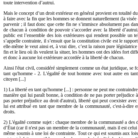
toute intervention d’autrui.
Mais le concept d’un droit extérieur en général provient en totalité du
à faire avec la fin que les hommes se donnent naturellement (la visé
parvenir ; il faut donc que cette fin ne s’immisce absolument pas dans 
de chacun à condition de pouvoir s’accorder avec la liberté d’autrui, 
public est l’ensemble des lois extérieures qui rendent possible un te
s’appelle contrainte, il s’ensuit que la constitution civile est le rapp
elle-même le veut ainsi et, à vrai dire, c’est la raison pure législatr
fin et le lieu où ils veulent la situer, les hommes ont des idées fort d
et donc à aucune loi extérieure accordée à la liberté de chacun.
Ainsi l'état civil, considéré simplement comme un état juridique, se f
tant qu'homme - 2. L'égalité de tout homme avec tout autre en ta
citoyen [...]
1) La liberté en tant qu'homme [...] : personne ne peut me contraindr
manière qui lui paraît bonne, à condition de ne pas porter préjudice à
pas porter préjudice au droit d'autrui), liberté qui peut coexister ave
lui est attribué en tant que membre de la communauté, c'est-à-dire e
droits.
2) L'égalité comme sujet : chaque membre de la communauté a des droi
d’État (car il n'est pas un membre de la communauté, mais il est celui q
même soumis à une loi de contrainte. Tout ce qui est soumis aux lois