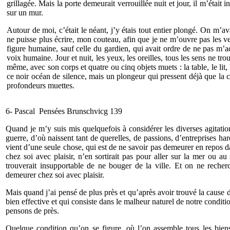
grillagée. Mais la porte demeurait verrouillée nuit et jour, il m’était 
sur un mur.
Autour de moi, c’était le néant, j’y étais tout entier plongé. On m’a
ne puisse plus écrire, mon couteau, afin que je ne m’ouvre pas les v
figure humaine, sauf celle du gardien, qui avait ordre de ne pas m’a
voix humaine. Jour et nuit, les yeux, les oreilles, tous les sens ne tr
même, avec son corps et quatre ou cinq objets muets : la table, le lit
ce noir océan de silence, mais un plongeur qui pressent déjà que la 
profondeurs muettes.
6- Pascal Pensées Brunschvicg 139
Quand je m’y suis mis quelquefois à considérer les diverses agitatio
guerre, d’où naissent tant de querelles, de passions, d’entreprises h
vient d’une seule chose, qui est de ne savoir pas demeurer en repos 
chez soi avec plaisir, n’en sortirait pas pour aller sur la mer ou 
trouverait insupportable de ne bouger de la ville. Et on ne recher
demeurer chez soi avec plaisir.
Mais quand j’ai pensé de plus près et qu’après avoir trouvé la cause d
bien effective et qui consiste dans le malheur naturel de notre conditi
pensons de près.
Quelque condition qu’on se figure, où l’on assemble tous les bien