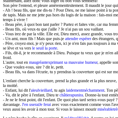
Maintenant, allez donc vous loger où bon vous semblera!
Son père l'entend, et pleure amèrementtrsitement. Il maudit le jour qui 
- Ah ! beau fils, que me dis-tu ? Pour Dieu, ne me laisse point à ta p
de tapis. Mais ne me jette pas hors du logis de la maison : fais-moi mett
temps à vivre !
- Beau père, à quoi bon tant parler ? Partez et faites vite, car ma femm
- Beau fils, où veux-tu que j'aille ? Je n'ai pas un sou vaillant.
- Vous irez de par la ville. Elle est, Dieu merci, assez grande, vous t
- Un ami, mon fils ! Mais que puis-je
attendre espérer
des étrangers, 
- Père, croyez-moi, je n'y peux rien, ici je n'en fais pas toujours à ma
se lève et va vers
le seuil la porte
.
- Fils, dit-il, je te recommande à Dieu. Puisque tu veux que je m'en a
froid.
L'autre, tout en
maugréantexprimant sa mauvaise humeur
, appelle son
- Que voulez-vous, sire ? dit le, petit.
- Beau fils, va dans l'écurie, tu y prendras la couverture qui est sur m
L'enfant cherche la couverture, prend la plus grande et la plus neuve,
la moitié.
- Enfant, lui dit l'
aïeulvieillard
, tu agis
laidementméchamment
. Ton pè
- Va, dit le père à l'enfant, Dieu te
châtierapunira
. Donne-la tout entièr
- Je ne le ferai point, dit l'enfant. De quoi plus tard seriez-vous pay
davantage.
J'en useraiJe ferai
avec vous exactement comme vous l'avez
veux aussi les avoir à mon tour. Si vous le laissez mourir
misérabletrè