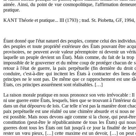
aimée. Ainsi, du point de vue cosmopolitique, l'affirmation demeure
pratique.
KANT Théorie et pratique... III (1793) ; trad. St. Piobetta, GF, 1994,
Étant donné que l'état naturel des peuples, comme celui des individus, es
des peuples et toute propriété extérieure des États pouvant être acqu
provisoires, ne peuvent avoir valeur péremptoire ni devenir un vérit
laquelle un peuple devient un État). Mais comme, du fait de la trop 
impos­sible de le gouverner et du même coup de protéger chacun de s
retour à l'état de guerre, la paix perpétuelle (fin dernière du droit
conduire, c'est-à-dire qui incitent les États à contracter des lien
principes ne le sont pas. De même que ce rapprochement est une tâc
États, ces principes assurément sont réalisables. […]
La raison morale pratique en nous prononce son veto irrévocable : Il n
ni une guerre entre États, lesquels, bien que se trouvant à l'intérieur d
dans un état dépourvu de lois. Car telle n’est pas la manière dont chac
paix perpétuelle est une réalité ou une chimère absurde et si nous 
est possible. Mais nous devons agir comme si la chose, qui peut-être 
constitution (peut-être le républica­nisme de tous les États) qui n
guerres dont tous les États ont fait jusqu'à ce jour la finalité de leu
rester un vœu pieux, […] cette maxime est un devoir, […] on peut d