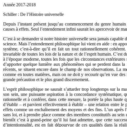
Année 2017-2018 1
Schiller : De l’Histoire universelle
Depuis l’instant présent jusqu’au commencement du genre humain 
causes à effets. Seul l’entendement infini saurait les aperce­voir de 
C’est à se demander si notre histoire universelle sera jamais capable d
science. Mais l’entendement philosophique lui vient en aide : en apporta
système, c’est-à-dire qu’il en fait un tout rationnellement cohérent
invariable de toutes les lois de la nature et de l’esprit humain. C’est 
à l’époque moderne, toutes les fois que les circonstances extérieures s
d’apporter quelque lumière aux phénomènes qui se perdent dans la nu
récents, se situent encore dans le champ de nos observations. La mét
comme en toutes matières, mais on ne doit y recourir qu’en vue des f
grande précaution et le plus grand discernement.
L’esprit philosophique ne saurait s’attarder trop longtemps sur la ma
son sein, une puissante aspiration à la concordance systématique, qu
ration­nelle et à conférer, dans cette mesure, la portée la plus haute 
d’établir – et parvient effectivement à établir – une relation entre le
effets comme un enchaînement des moyens et des fins. L’un après l’a
sans loi, et à prendre place comme des membres constitutifs au sein d
bientôt c’est à grand-peine qu’il lui faut admettre, que cette succe
d’intentionnalité, est en fait dépourvue de ces qualités dans la réal