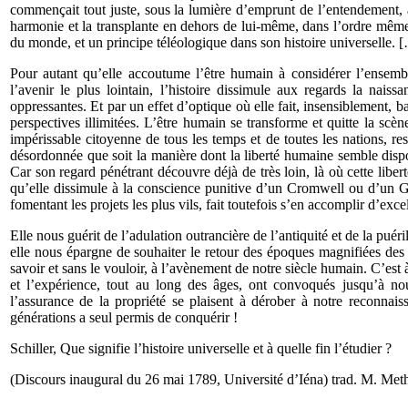
commençait tout juste, sous la lumière d’emprunt de l’entendement, à
harmonie et la transplante en dehors de lui-même, dans l’ordre même 
du monde, et un principe téléologique dans son histoire universelle. 
Pour autant qu’elle accoutume l’être humain à considérer l’ensemble
l’avenir le plus lointain, l’histoire dissimule aux regards la nais
oppressantes. Et par un effet d’optique où elle fait, insensiblement, 
perspectives illimitées. L’être humain se transforme et quitte la scèn
impérissable citoyenne de tous les temps et de toutes les nations, re
désordonnée que soit la manière dont la liberté humaine semble dispo
Car son regard pénétrant découvre déjà de très loin, là où cette libert
qu’elle dissimule à la conscience punitive d’un Cromwell ou d’un Gré
fomentant les projets les plus vils, fait toutefois s’en accomplir d’exc
Elle nous guérit de l’adulation outrancière de l’antiquité et de la puéri
elle nous épargne de souhaiter le retour des époques magnifiées des
savoir et sans le vouloir, à l’avènement de notre siècle humain. C’est 
et l’expérience, tout au long des âges, ont convoqués jusqu’à nou
l’assurance de la propriété se plaisent à dérober à notre reconna
générations a seul permis de conquérir !
Schiller, Que signifie l’histoire universelle et à quelle fin l’étudier ?
(Discours inaugural du 26 mai 1789, Université d’Iéna) trad. M. Meth