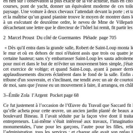
en rien sur l’observation la plus exacte de la vie actuelle, mais en c
courses, pont de yacht, donner un équivalent moderne de ces toiles
paysage. Une voiture à deux chevaux l’attendait devant la porte ; et t
et la maîtrise qu’un grand pianiste trouve le moyen de montrer dans le 
à un exécutant de deuxième ordre, le neveu de Mme de Villeparisis,
décachetant une lettre que le directeur de l’hôtel lui remit, fit partir les
2 Marcel Proust Du côté de Guermantes Pléiade page 705
« Dès qu'il entra dans la grande salle, Robert de Saint-Loup monta lé
le mur et où en dehors de moi n'étaient assis que trois ou quatre je
certaine hauteur; sans s'y embarrasser Saint-Loup les sauta adroite
pour moi et dans le but de m'éviter un mouvement bien simple, j'éta
cet exercice de voltige; et quand Saint-Loup, ayant à passer derri
applaudissements discrets éclatèrent dans le fond de la salle. Enfin 
tribune d'un souverain, et s'inclinant, me tendit avec un air de courto
de moi, sans que j'eusse eu un mouvement à faire, il arrangea, en châl
3--Émile Zola l’Argent Pocket page 68
Ce fut justement à l’occasion de l’Œuvre du Travail que Saccard fit l
qu’elle acheta pour cette œuvre, un ancien jardin planté de beaux ar
boulevard Bineau. Il l’avait séduite par la façon vive dont il traitai
entrepreneurs. Lui-même s’était intéressé aux travaux, l’imaginatio
monumentales, l’une pour les garçons, l’autre pour les filles, rel
l’administration, tous les services ; et chaque aile avait son préau