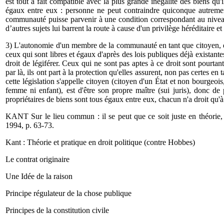
est tout à fait compatible avec la plus grande inégalité des biens qu
égaux entre eux : per­sonne ne peut contraindre quiconque autreme
communauté puisse parvenir à une condition correspondant au niveau qu
d’autres sujets lui barrent la route à cause d'un privilège héréditaire et
3) L'autonomie d'un membre de la communauté en tant que citoyen, don
ceux qui sont libres et égaux d'après des lois pu­bliques déjà exista
droit de légiférer. Ceux qui ne sont pas aptes à ce droit sont pourta
par là, ils ont part à la protection qu'elles assurent, non pas certes e
cette législation s'appelle citoyen (citoyen d'un État et non bourgeois,
femme ni enfant), est d'être son propre maître (sui juris), donc de 
proprié­taires de biens sont tous égaux entre eux, chacun n'a droit qu'à 
KANT Sur le lieu commun : il se peut que ce soit juste en théorie, 
1994, p. 63-73.
Kant : Théorie et pratique en droit politique (contre Hobbes)
Le contrat originaire
Une Idée de la raison
Principe régulateur de la chose publique
Principes de la constitution civile