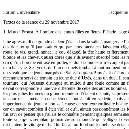
Forum Universitaire Jacqueline M
Textes de la séance du 29 novembre 2017
1 .Marcel Proust À l’ombre des jeunes filles en fleurs Pléiade page
Une après-midi de grande chaleur j’étais dans la salle à manger de l’hô
des rideaux qu’il jaunissait et qui par leurs interstices laissaient cli
route, je vis, grand, mince, le cou dégagé, la tête haute et fièreme
blonde et les cheveux aussi dorés que s’ils avaient absorbé tous les 
cru qu’un homme eût osé en porter, et dont la minceur n’évoquait pas 
marchait vite. Ses yeux, de l’un desquels tombait à tout moment un m
on savait que ce jeune marquis de Saint-Loup-en-Bray était célèbre po
récemment servi de témoin au jeune duc d’Uzès, dans un duel. Il sembl
tournure, qui l’eussent distingué au milieu d’une foule comme un f
devait correspondre à une vie différente de celle des autres hommes.
les plus jolies femmes du grand monde se l’étaient disputé, sa présen
la cour ne la mettait pas seulement tout à fait en vedette, mais at
impertinence de jeune « lion », à cause de son extraordinaire beauté 
car on savait combien il était viril et qu’il aimait passionnément le
fus ravi de penser que j’allais le connaître pendant quelques semaines
toute sa largeur, semblant poursuivre son monocle qui voltigeait deva
mi-hauteur le vitrage du hall lui faisait un fond sur lequel il se déta