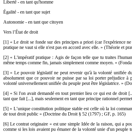
Liberté - en tant qu'homme
Égalité - en tant que sujet
Autonomie - en tant que citoyen
Vers l’État de droit
[1] « Le droit se fonde sur des principes a priori (car l'expérience ne 
pratique ne vaut si elle n'est pas en accord avec elle. » (Théorie et p
[2] « L'impératif pratique : Agis de façon telle que tu traites l'hum
même temps comme fin, jamais simplement comme moyen. » (Fondati
[3] « Le pouvoir législatif ne peut revenir qu'à la volonté unifiée du
absolument que ce pouvoir ne puisse par sa loi porter préjudice à 
volonté universel­lement unifiée du peuple peut être législatrice. » (D
[4] « Si l'on avait demandé en tout premier lieu ce qui est de droit [..
tant que fait [...], mais seulement en tant que principe rationnel perme
[5] « L’unique constitution politique stable est celle où la loi comma
de tout droit public » (Doctrine du Droit § 52 (1797) ; GF, p. 165)
[6] Le contrat originaire « est une simple Idée de la raison, qui a pour
comme si les lois avaient pu émaner de la volonté unie d'un peuple tou