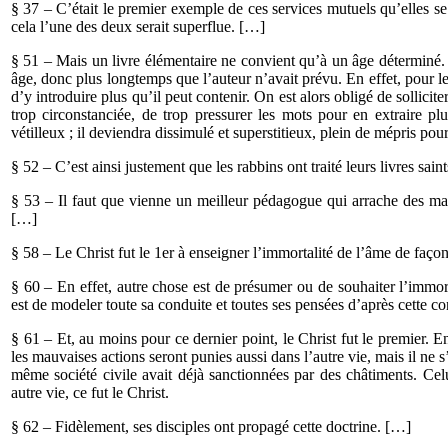
§ 37 – C’était le premier exemple de ces services mutuels qu’elles s
cela l’une des deux serait superflue. […]
§ 51 – Mais un livre élémentaire ne convient qu’à un âge déterminé. C
âge, donc plus longtemps que l’auteur n’avait prévu. En effet, pour le 
d’y introduire plus qu’il peut contenir. On est alors obligé de sollicite
trop circonstanciée, de trop pressurer les mots pour en extraire pl
vétilleux ; il deviendra dissimulé et superstitieux, plein de mépris pour 
§ 52 – C’est ainsi justement que les rabbins ont traité leurs livres sain
§ 53 – Il faut que vienne un meilleur pédagogue qui arrache des main
[…]
§ 58 – Le Christ fut le 1er à enseigner l’immortalité de l’âme de façon
§ 60 – En effet, autre chose est de présumer ou de souhaiter l’immor
est de modeler toute sa conduite et toutes ses pensées d’après cette c
§ 61 – Et, au moins pour ce dernier point, le Christ fut le premier. En
les mauvaises actions seront punies aussi dans l’autre vie, mais il ne s
même société civile avait déjà sanctionnées par des châtiments. Celu
autre vie, ce fut le Christ.
§ 62 – Fidèlement, ses disciples ont propagé cette doctrine. […]