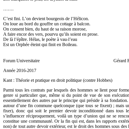
…….
C’est fini. L’on devient bourgeois de l’Hélicon.
On loue au bord du gouffre un cottage à balcon.
On consent bien, du haut de sa raison morose,
A faire encor des vers, pourvu qu’ils soient en prose.
De là l’épître. Hélas, le poète à vau-l’eau
Est un Orphée éteint qui finit en Boileau.
Forum Universitaire Gérard 
Année 2016-201
Kant : Théorie et pratique en droit politique (contre Hobbes)
Parmi tous les contrats par lesquels des hommes se lient pour former u
genre si particulier que, même si du point de vue de son exécutio
essentiel­lement des autres par le principe qui préside à sa fondatio
autour d’une fin commune quel­conque (que tous se fixent) ; mais 
fixer), donc qui soit le premier devoir inconditionné dans tous
s’influencer réciproquement, voilà un type d’union qui ne se ren­con
constitue une com­munauté. Or la fin qui est, dans les rapports exté
non) de tout autre devoir extérieur, est le droit des hommes sous des l