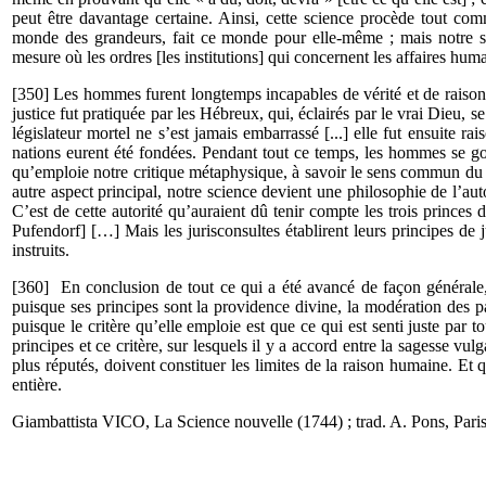
peut être davantage certaine. Ainsi, cette science procède tout com
monde des grandeurs, fait ce monde pour elle-même ; mais notre sc
mesure où les ordres [les institutions] qui concernent les affaires huma
[350] Les hommes furent longtemps incapables de vérité et de raison, do
justice fut pratiquée par les Hébreux, qui, éclairés par le vrai Dieu, 
législateur mortel ne s’est jamais embarrassé [...] elle fut ensuite 
nations eurent été fondées. Pendant tout ce temps, les hommes se gouv
qu’emploie notre critique métaphysique, à savoir le sens commun du g
autre aspect principal, notre science devient une philosophie de l’auto
C’est de cette autorité qu’auraient dû tenir compte les trois prince
Pufendorf] […] Mais les jurisconsultes établirent leurs principes de j
instruits.
[360] En conclusion de tout ce qui a été avancé de façon générale, 
puisque ses principes sont la providence divine, la modération des p
puisque le critère qu’elle emploie est que ce qui est senti juste par t
principes et ce critère, sur lesquels il y a accord entre la sagesse vul
plus réputés, doivent constituer les limites de la raison humaine. Et 
entière.
Giambattista VICO, La Science nouvelle (1744) ; trad. A. Pons, Pari