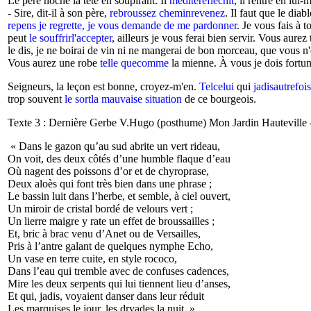
Le père hoche la tête en soupirant. Il
méditeréfléchit
, il rentre en lui
- Sire, dit-il à son père,
rebroussez cheminrevenez
. Il faut que le diab
repens je regrette, je vous demande de me pardonner
. Je vous fais à 
peut
le souffrirl'accepter
, ailleurs je vous ferai bien servir. Vous aurez
le dis, je ne boirai de vin ni ne mangerai de bon morceau, que vous 
Vous aurez une robe
telle quecomme
la mienne. À vous je dois fortun
Seigneurs, la leçon est bonne, croyez-m'en.
Telcelui
qui
jadisautrefois
trop souvent
le sortla mauvaise situation
de ce bourgeois.
Texte 3 : Dernière Gerbe V.Hugo (posthume) Mon Jardin Hauteville
« Dans le gazon qu’au sud abrite un vert rideau,
On voit, des deux côtés d’une humble flaque d’eau
Où nagent des poissons d’or et de chyroprase,
Deux aloès qui font très bien dans une phrase ;
Le bassin luit dans l’herbe, et semble, à ciel ouvert,
Un miroir de cristal bordé de velours vert ;
Un lierre maigre y rate un effet de broussailles ;
Et, bric à brac venu d’Anet ou de Versailles,
Pris à l’antre galant de quelques nymphe Echo,
Un vase en terre cuite, en style rococo,
Dans l’eau qui tremble avec de confuses cadences,
Mire les deux serpents qui lui tiennent lieu d’anses,
Et qui, jadis, voyaient danser dans leur réduit
Les marquises le jour, les dryades la nuit. »