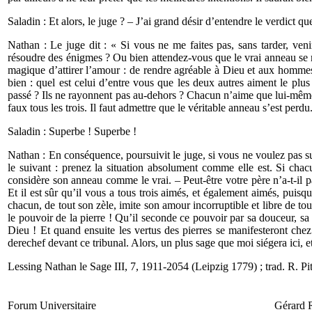
Saladin : Et alors, le juge ? – J’ai grand désir d’entendre le verdict qu
Nathan : Le juge dit : « Si vous ne me faites pas, sans tarder, ven
résoudre des énigmes ? Ou bien attendez-vous que le vrai anneau se me
magique d’attirer l’amour : de rendre agréable à Dieu et aux hommes
bien : quel est celui d’entre vous que les deux autres aiment le plu
passé ? Ils ne rayonnent pas au-dehors ? Chacun n’aime que lui-même 
faux tous les trois. Il faut admettre que le véritable anneau s’est perdu
Saladin : Superbe ! Superbe !
Nathan : En conséquence, poursuivit le juge, si vous ne voulez pas su
le suivant : prenez la situation absolu­ment comme elle est. Si cha
considère son anneau comme le vrai. – Peut-être votre père n’a-t-il 
Et il est sûr qu’il vous a tous trois aimés, et également aimés, puis
chacun, de tout son zèle, imite son amour incorruptible et libre de t
le pouvoir de la pierre ! Qu’il seconde ce pouvoir par sa douceur, sa t
Dieu ! Et quand ensuite les vertus des pierres se manifesteront chez
derechef devant ce tribunal. Alors, un plus sage que moi siégera ici, e
Lessing Nathan le Sage III, 7, 1911-2054 (Leipzig 1779) ; trad. R. P
Forum Universitaire Gérard 