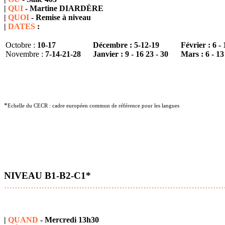
|
QUI
- Martine DIARDÈRE
|
QUOI
- Remise à niveau
|
DATES
:
Octobre :
10-17
Décembre :
5-12-19
Février : 6 - 
Novembre :
7-14-21-28
Janvier : 9 - 16 23 - 30
Mars : 6 - 13 
*
Echelle du CECR : cadre européen commun de référence pour les langues
NIVEAU B1-B2-C1*
………………………………………………………………………
|
QUAND
- Mercredi 13h30