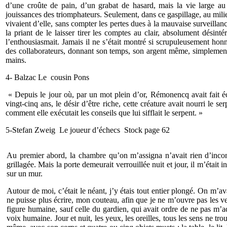
d’une croûte de pain, d’un grabat de hasard, mais la vie large au 
jouissances des triomphateurs. Seulement, dans ce gaspillage, au mil
vivaient d’elle, sans compter les pertes dues à la mauvaise surveillanc
la priant de le laisser tirer les comptes au clair, absolument désinté
l’enthousiasmait. Jamais il ne s’était montré si scrupuleusement honnêt
des collaborateurs, donnant son temps, son argent même, simplement 
mains.
4- Balzac Le cousin Pons
« Depuis le jour où, par un mot plein d’or, Rémonencq avait fait é
vingt-cinq ans, le désir d’être riche, cette créature avait nourri le s
comment elle exécutait les conseils que lui sifflait le serpent. »
5-Stefan Zweig Le joueur d’échecs Stock page 62
Au premier abord, la chambre qu’on m’assigna n’avait rien d’inconfo
grillagée. Mais la porte demeurait verrouillée nuit et jour, il m’était 
sur un mur.
Autour de moi, c’était le néant, j’y étais tout entier plongé. On m’a
ne puisse plus écrire, mon couteau, afin que je ne m’ouvre pas les v
figure humaine, sauf celle du gardien, qui avait ordre de ne pas m’a
voix humaine. Jour et nuit, les yeux, les oreilles, tous les sens ne tr