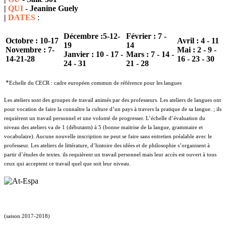
|
QUI
-
Jeanine Guely
|
DATES
:
Décembre :5-12-
Février : 7 -
Octobre : 10-17
Avril : 4 - 11
19
14
Novembre : 7-
Mai : 2 - 9 -
Janvier : 10 - 17 -
Mars : 7 - 14 -
14-21-28
16 - 23 - 30
24 - 31
21 - 28
*
Echelle du CECR : cadre européen commun de référence pour les langues
Les ateliers sont des groupes de travail animés par des professeurs. Les ateliers de langues ont
pour vocation de faire la connaître la culture d’un pays à travers la pratique de sa langue. ; ils
requièrent un travail personnel et une volonté de progresser. L’échelle d’évaluation du
niveau des ateliers va de 1 (débutants) à 5 (bonne maitrise de la langue, grammaire et
vocabulaire). Aucune nouvelle inscription ne peut se faire sans entretien préalable avec le
professeur. Les ateliers de littérature, d’histoire des idées et de philosophie s’organisent à
partir d’études de textes. ils requièrent un travail personnel mais leur accès est ouvert à tous
ceux qui acceptent ce travail quel que soit leur niveau.
(saison 2017-2018)