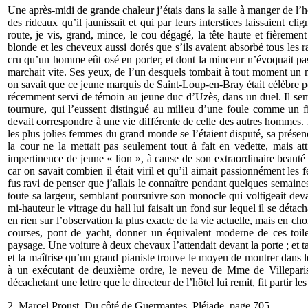
Une après-midi de grande chaleur j’étais dans la salle à manger de l’hô
des rideaux qu’il jaunissait et qui par leurs interstices laissaient cli
route, je vis, grand, mince, le cou dégagé, la tête haute et fièreme
blonde et les cheveux aussi dorés que s’ils avaient absorbé tous les 
cru qu’un homme eût osé en porter, et dont la minceur n’évoquait pas 
marchait vite. Ses yeux, de l’un desquels tombait à tout moment un m
on savait que ce jeune marquis de Saint-Loup-en-Bray était célèbre po
récemment servi de témoin au jeune duc d’Uzès, dans un duel. Il sembl
tournure, qui l’eussent distingué au milieu d’une foule comme un f
devait correspondre à une vie différente de celle des autres hommes.
les plus jolies femmes du grand monde se l’étaient disputé, sa présen
la cour ne la mettait pas seulement tout à fait en vedette, mais at
impertinence de jeune « lion », à cause de son extraordinaire beauté 
car on savait combien il était viril et qu’il aimait passionnément le
fus ravi de penser que j’allais le connaître pendant quelques semaines
toute sa largeur, semblant poursuivre son monocle qui voltigeait deva
mi-hauteur le vitrage du hall lui faisait un fond sur lequel il se déta
en rien sur l’observation la plus exacte de la vie actuelle, mais en c
courses, pont de yacht, donner un équivalent moderne de ces toiles
paysage. Une voiture à deux chevaux l’attendait devant la porte ; et t
et la maîtrise qu’un grand pianiste trouve le moyen de montrer dans le 
à un exécutant de deuxième ordre, le neveu de Mme de Villeparisis,
décachetant une lettre que le directeur de l’hôtel lui remit, fit partir les
2 Marcel Proust Du côté de Guermantes Pléiade page 705