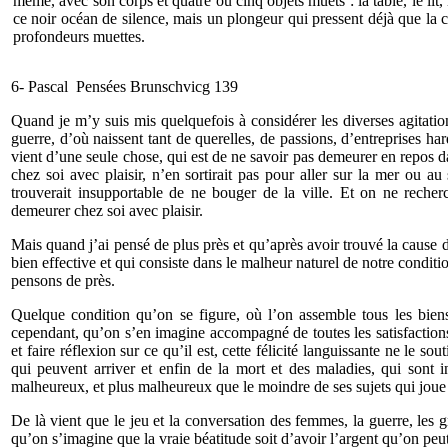
même, avec son corps et quatre ou cinq objets muets : la table, le lit
ce noir océan de silence, mais un plongeur qui pressent déjà que la 
profondeurs muettes.
6- Pascal Pensées Brunschvicg 139
Quand je m’y suis mis quelquefois à considérer les diverses agitatio
guerre, d’où naissent tant de querelles, de passions, d’entreprises h
vient d’une seule chose, qui est de ne savoir pas demeurer en repos 
chez soi avec plaisir, n’en sortirait pas pour aller sur la mer ou 
trouverait insupportable de ne bouger de la ville. Et on ne recher
demeurer chez soi avec plaisir.
Mais quand j’ai pensé de plus près et qu’après avoir trouvé la cause d
bien effective et qui consiste dans le malheur naturel de notre conditi
pensons de près.
Quelque condition qu’on se figure, où l’on assemble tous les bien
cependant, qu’on s’en imagine accompagné de toutes les satisfactions 
et faire réflexion sur ce qu’il est, cette félicité languissante ne le s
qui peuvent arriver et enfin de la mort et des maladies, qui sont in
malheureux, et plus malheureux que le moindre de ses sujets qui joue e
De là vient que le jeu et la conversation des femmes, la guerre, les g
qu’on s’imagine que la vraie béatitude soit d’avoir l’argent qu’on peut 