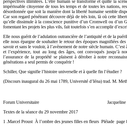
perspectives illimitées. L’être humain se transforme et quitte la scèn
impérissable citoyenne de tous les temps et de toutes les nations, re
désordonnée que soit la manière dont la liberté humaine semble dispo
Car son regard pénétrant découvre déjà de très loin, là où cette libert
qu’elle dissimule à la conscience punitive d’un Cromwell ou d’un Gré
fomentant les projets les plus vils, fait toutefois s’en accomplir d’exc
Elle nous guérit de l’adulation outrancière de l’antiquité et de la puéri
elle nous épargne de souhaiter le retour des époques magnifiées des
savoir et sans le vouloir, à l’avènement de notre siècle humain. C’est 
et l’expérience, tout au long des âges, ont convoqués jusqu’à nou
l’assurance de la propriété se plaisent à dérober à notre reconna
générations a seul permis de conquérir !
Schiller, Que signifie l’histoire universelle et à quelle fin l’étudier ?
(Discours inaugural du 26 mai 1789, Université d’Iéna) trad. M. Meth
Forum Universitaire Jacqueline M
Textes de la séance du 29 novembre 2017
1 .Marcel Proust À l’ombre des jeunes filles en fleurs Pléiade page