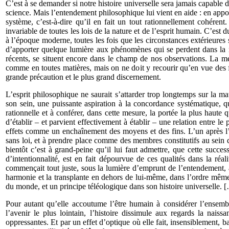
C’est à se demander si notre histoire universelle sera jamais capable d
science. Mais l’entendement philosophique lui vient en aide : en apporta
système, c’est-à-dire qu’il en fait un tout rationnellement cohérent
invariable de toutes les lois de la nature et de l’esprit humain. C’est 
à l’époque moderne, toutes les fois que les circonstances extérieures s
d’apporter quelque lumière aux phénomènes qui se perdent dans la nu
récents, se situent encore dans le champ de nos observations. La mét
comme en toutes matières, mais on ne doit y recourir qu’en vue des f
grande précaution et le plus grand discernement.
L’esprit philosophique ne saurait s’attarder trop longtemps sur la ma
son sein, une puissante aspiration à la concordance systématique, qu
ration­nelle et à conférer, dans cette mesure, la portée la plus haute 
d’établir – et parvient effectivement à établir – une relation entre le
effets comme un enchaînement des moyens et des fins. L’un après l’a
sans loi, et à prendre place comme des membres constitutifs au sein d
bientôt c’est à grand-peine qu’il lui faut admettre, que cette succe
d’intentionnalité, est en fait dépourvue de ces qualités dans la réal
commençait tout juste, sous la lumière d’emprunt de l’entendement, à
harmonie et la transplante en dehors de lui-même, dans l’ordre même 
du monde, et un principe téléologique dans son histoire universelle. 
Pour autant qu’elle accoutume l’être humain à considérer l’ensemble
l’avenir le plus lointain, l’histoire dissimule aux regards la nais
oppressantes. Et par un effet d’optique où elle fait, insensiblement, 