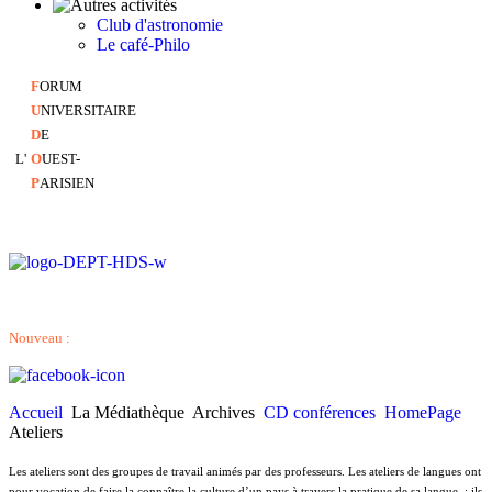
Club d'astronomie
Le café-Philo
F
ORUM
U
NIVERSITAIRE
D
E
L'
O
UEST-
P
ARISIEN
Nouveau :
Accueil
La Médiathèque
Archives
CD conférences
HomePage
Ateliers
Les ateliers sont des groupes de travail animés par des professeurs. Les ateliers de langues ont
pour vocation de faire la connaître la culture d’un pays à travers la pratique de sa langue. ; ils