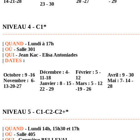
14-21-28
20 -27
- 29
23 - 30
NIVEAU 4 - C1
*
………………………………………………………………………
|
QUAND
- Lundi à 17h
|
OÙ
- Salle 301
|
QUI
- Jean Kac - Elisa Antoniades
|
DATES
:
Décembre : 4-
Février : 5 -
Octobre : 9 -16
Avril : 9 - 30
11-18
12
Novembre :
6-
Mai :
7- 14 -
Janvier :
8 - 15 -
Mars :
5 - 12
13-20-27
28
22 - 29
-19 - 26
NIVEAU 5 - C1-C2-C2+
*
………………………………………………………………………
|
QUAND
- Lundi 14h, 15h30 et 17h
|
OÙ
- Salle 405
|
QUI
- Geneviève BELLEVAL