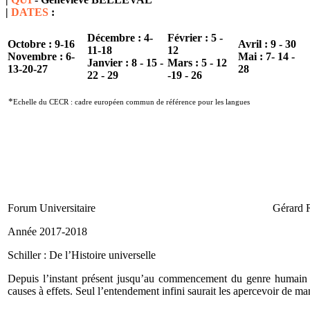
|
DATES
:
Décembre :
4-
Février :
5 -
Octobre :
9-16
Avril :
9 - 30
11-18
12
Novembre :
6-
Mai :
7-
14 -
Janvier :
8 - 15 -
Mars :
5 - 12
13-20-27
28
22 - 29
-19 - 26
*
Echelle du CECR : cadre européen commun de référence pour les langues
Forum Universitaire Gérard 
Année 2017-2018 1
Schiller : De l’Histoire universelle
Depuis l’instant présent jusqu’au commencement du genre humain 
causes à effets. Seul l’entendement infini saurait les aperce­voir de 