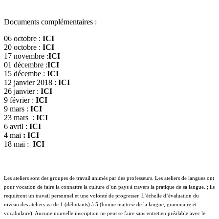
Documents complémentaires :
06 octobre :
ICI
20 octobre :
ICI
17 novembre :
ICI
01 décembre :
ICI
15 décembe :
ICI
12 janvier 2018 :
ICI
26 janvier :
ICI
9 février :
ICI
9 mars :
ICI
23 mars :
ICI
6 avril :
ICI
4 mai
:
ICI
18 mai :
ICI
Les ateliers sont des groupes de travail animés par des professeurs. Les ateliers de langues ont
pour vocation de faire la connaître la culture d’un pays à travers la pratique de sa langue. ; ils
requièrent un travail personnel et une volonté de progresser. L’échelle d’évaluation du
niveau des ateliers va de 1 (débutants) à 5 (bonne maitrise de la langue, grammaire et
vocabulaire). Aucune nouvelle inscription ne peut se faire sans entretien préalable avec le