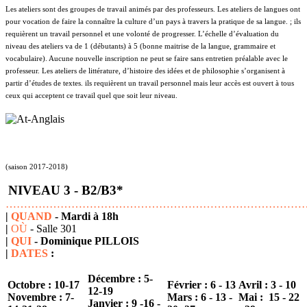
Les ateliers sont des groupes de travail animés par des professeurs. Les ateliers de langues ont
pour vocation de faire la connaître la culture d’un pays à travers la pratique de sa langue. ; ils
requièrent un travail personnel et une volonté de progresser. L’échelle d’évaluation du
niveau des ateliers va de 1 (débutants) à 5 (bonne maitrise de la langue, grammaire et
vocabulaire). Aucune nouvelle inscription ne peut se faire sans entretien préalable avec le
professeur. Les ateliers de littérature, d’histoire des idées et de philosophie s’organisent à
partir d’études de textes. ils requièrent un travail personnel mais leur accès est ouvert à tous
ceux qui acceptent ce travail quel que soit leur niveau.
(saison 2017-2018)
NIVEAU 3 - B2/B3
*
………………………………………………………………………
|
QUAND
- Mardi à 18h
|
OÙ
- Salle 301
|
QUI
- Dominique PILLOIS
|
DATES
:
Décembre :
5-
Octobre :
10-17
Février : 6 - 13
Avril : 3 - 10
12-19
Novembre :
7-
Mars :
6 - 13 -
Mai : 15 - 22
Janvier :
9 -16 -