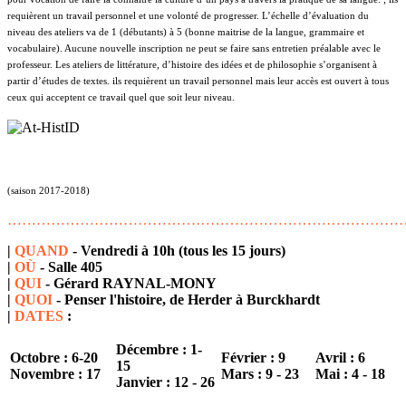
requièrent un travail personnel et une volonté de progresser. L’échelle d’évaluation du
niveau des ateliers va de 1 (débutants) à 5 (bonne maitrise de la langue, grammaire et
vocabulaire). Aucune nouvelle inscription ne peut se faire sans entretien préalable avec le
professeur. Les ateliers de littérature, d’histoire des idées et de philosophie s’organisent à
partir d’études de textes. ils requièrent un travail personnel mais leur accès est ouvert à tous
ceux qui acceptent ce travail quel que soit leur niveau.
(saison 2017-2018)
………………………………………………………………………
|
QUAND
- Vendredi à 10h (tous les 15 jours)
|
OÙ
- Salle 405
|
QUI
- Gérard RAYNAL-MONY
|
QUOI
- Penser l'histoire, de Herder à Burckhardt
|
DATES
:
Décembre : 1-
Octobre : 6-20
Février : 9
Avril : 6
15
Novembre : 17
Mars : 9 - 23
Mai : 4 - 18
Janvier : 12 - 26