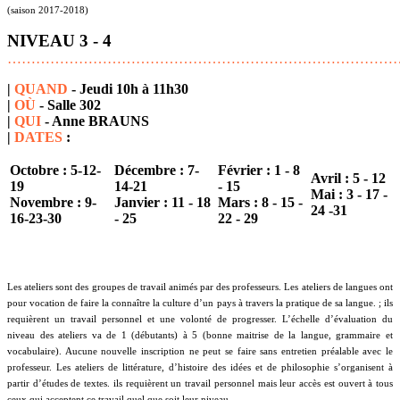
(saison 2017-2018)
NIVEAU 3 - 4
………………………………………………………………………
|
QUAND
- Jeudi 10h à 11h30
|
OÙ
- Salle 302
|
QUI
- Anne BRAUNS
|
DATES
:
Octobre : 5-12-
Décembre : 7-
Février : 1 - 8
Avril : 5 - 12
19
14-21
- 15
Mai : 3 - 17 -
Novembre : 9-
Janvier : 11 - 18
Mars : 8 - 15 -
24 -31
16-23-30
- 25
22 - 29
Les ateliers sont des groupes de travail animés par des professeurs. Les ateliers de langues ont
pour vocation de faire la connaître la culture d’un pays à travers la pratique de sa langue. ; ils
requièrent un travail personnel et une volonté de progresser. L’échelle d’évaluation du
niveau des ateliers va de 1 (débutants) à 5 (bonne maitrise de la langue, grammaire et
vocabulaire). Aucune nouvelle inscription ne peut se faire sans entretien préalable avec le
professeur. Les ateliers de littérature, d’histoire des idées et de philosophie s’organisent à
partir d’études de textes. ils requièrent un travail personnel mais leur accès est ouvert à tous
ceux qui acceptent ce travail quel que soit leur niveau.