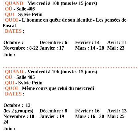
|
QUAND
- Mercredi à 10h (tous les 15 jours)
|
OÙ
- Salle 406
|
QUI
- Sylvie Petin
|
QUOI
-
L'homme en quête de son identité - Les pensées de
Pascal
|
DATES
:
Octobre :
Décembre : 6
Février : 14
Avril : 11
Novembre : 8-22
Janvier : 17
Mars : 14 - 28
Mai : 23
Juin :
………………………………………………………………………
|
QUAND
- Vendredi à 10h (tous les 15 jours)
|
OÙ
- Salle 405
|
QUI
-
Sylvie Petin
|
QUOI
- Même cours que celui du mercredi
|
DATES
:
Octobre : 13
(les 2 groupes)
Décembre : 8
Février : 16
Avril : 13
Novembre : 10-
Janvier : 19
Mars : 16 - 30
Mai : 25
24
Juin :