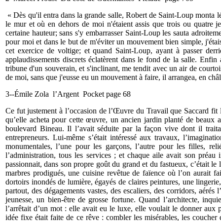
« Dès qu'il entra dans la grande salle, Robert de Saint-Loup monta lé
le mur et où en dehors de moi n'étaient assis que trois ou quatre je
certaine hauteur; sans s'y embarrasser Saint-Loup les sauta adroite
pour moi et dans le but de m'éviter un mouvement bien simple, j'éta
cet exercice de voltige; et quand Saint-Loup, ayant à passer derri
applaudissements discrets éclatèrent dans le fond de la salle. Enfin 
tribune d'un souverain, et s'inclinant, me tendit avec un air de courto
de moi, sans que j'eusse eu un mouvement à faire, il arrangea, en châl
3--Émile Zola l’Argent Pocket page 68
Ce fut justement à l’occasion de l’Œuvre du Travail que Saccard fit l
qu’elle acheta pour cette œuvre, un ancien jardin planté de beaux ar
boulevard Bineau. Il l’avait séduite par la façon vive dont il traitai
entrepreneurs. Lui-même s’était intéressé aux travaux, l’imaginatio
monumentales, l’une pour les garçons, l’autre pour les filles, rel
l’administration, tous les services ; et chaque aile avait son préau
passionnait, dans son propre goût du grand et du fastueux, c’était le l
marbres prodigués, une cuisine revêtue de faïence où l’on aurait fa
dortoirs inondés de lumière, égayés de claires peintures, une lingerie,
partout, des dégagements vastes, des escaliers, des corridors, aérés l’
jeunesse, un bien-être de grosse fortune. Quand l’architecte, inquie
l’arrêtait d’un mot : elle avait eu le luxe, elle voulait le donner aux
idée fixe était faite de ce rêve : combler les misérables, les couche