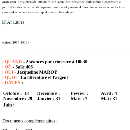
professeur. Les ateliers de littérature, d’histoire des idées et de philosophie s’organisent à
partir d’études de textes. ils requièrent un travail personnel mais leur accès est ouvert à tous
ceux qui acceptent ce travail quel que soit leur niveau.
(saison 2017-2018)
………………………………………………………………………
|
QUAND
- 2 séances par trimestre à 10h30
|
OÙ
-
Salle 406
|
QUI
- Jacqueline MAROY
|
QUOI
- La littérature et l'argent
|
DATES
:
Octobre :
18
Décembre :
Février :
Avril : 4
Novembre : 29
Janvier : 31
Mars : 7
Mai : 31
Juin :
Documents complémentaires :