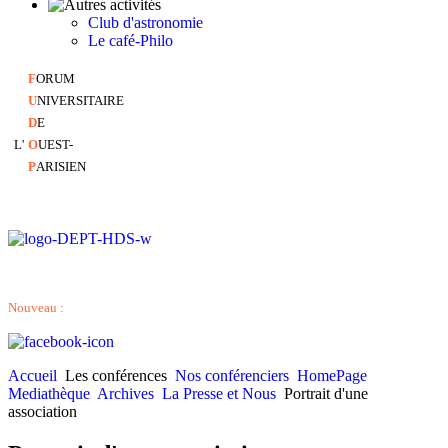
Club d'astronomie
Le café-Philo
F
ORUM
U
NIVERSITAIRE
D
E
L'
O
UEST-
P
ARISIEN
Nouveau :
Accueil
Les conférences
Nos conférenciers
HomePage
Mediathèque
Archives
La Presse et Nous
Portrait d'une
association