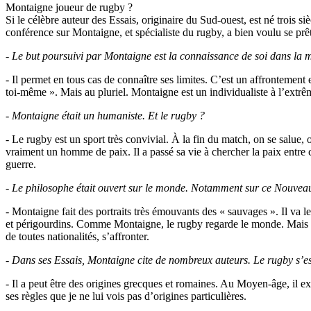
Montaigne joueur de rugby ?
Si le célèbre auteur des Essais, originaire du Sud-ouest, est né trois
conférence sur Montaigne, et spécialiste du rugby, a bien voulu se prê
-
Le but poursuivi par Montaigne est la connaissance de soi dans la 
- Il permet en tous cas de connaître ses limites. C’est un affrontement
toi-même ». Mais au pluriel. Montaigne est un individualiste à l’extrê
-
Montaigne était un humaniste. Et le rugby ?
- Le rugby est un sport très convivial. À la fin du match, on se salue,
vraiment un homme de paix. Il a passé sa vie à chercher la paix entre c
guerre.
-
Le philosophe était ouvert sur le monde. Notamment sur ce Nouveau 
- Montaigne fait des portraits très émouvants des « sauvages ». Il va le
et périgourdins. Comme Montaigne, le rugby regarde le monde. Mais à t
de toutes nationalités, s’affronter.
-
Dans ses Essais, Montaigne cite de nombreux auteurs. Le rugby s’est-
- Il a peut être des origines grecques et romaines. Au Moyen-âge, il exi
ses règles que je ne lui vois pas d’origines particulières.