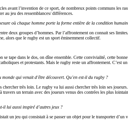
 siècles avant l’invention de ce sport, de nombreux points communs les r
ter au jeu des ressemblances/ différences.
mesure où chaque homme porte la forme entière de la condition humaine.
 entre deux groupes d’hommes. Par l’affrontement on connait ses limites, 
me, alors que le rugby est un sport éminemment collectif.
 on se tape dans le dos, on dîne ensemble. Cette convivialité, cette bonn
atholiques et protestants. Mais le rugby reste un affrontement. C’est un 
monde qui venait d’être découvert. Qu’en est-il du rugby ?
s chercher très loin. Le rugby va lui aussi chercher très loin ses joueurs
ravers un terrain avec des joueurs venus des contrées les plus lointai
il lui aussi inspiré d’autres jeux ?
stait un jeu qui consistait à se passer un objet pour le transporter d’un 