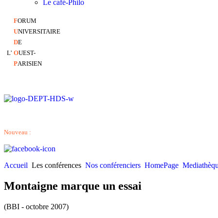
Le café-Philo
F
ORUM
U
NIVERSITAIRE
D
E
L'
O
UEST-
P
ARISIEN
Nouveau :
Accueil
Les conférences
Nos conférenciers
HomePage
Mediathèq
Montaigne marque un essai
(BBI - octobre 2007)