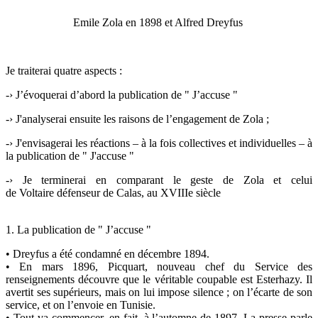
Emile Zola en 1898 et Alfred Dreyfus
Je traiterai quatre aspects :
-› J’évoquerai d’abord la publication de " J’accuse "
-› J'analyserai ensuite les raisons de l’engagement de Zola ;
-› J'envisagerai les réactions – à la fois collectives et individuelles – à
la publication de " J'accuse "
-› Je terminerai en comparant le geste de Zola et celui
de Voltaire défenseur de Calas, au XVIIIe siècle
1. La publication de " J’accuse "
• Dreyfus a été condamné en décembre 1894.
• En mars 1896, Picquart, nouveau chef du Service des
renseignements découvre que le véritable coupable est Esterhazy. Il
avertit ses supérieurs, mais on lui impose silence ; on l’écarte de son
service, et on l’envoie en Tunisie.
• Tout va commencer, en fait, à l’automne de 1897. La presse parle