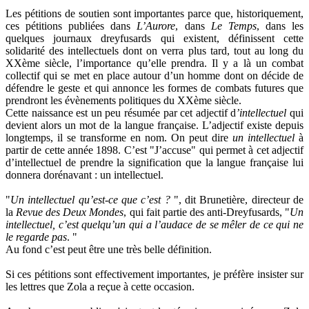
Les pétitions de soutien sont importantes parce que, historiquement,
ces pétitions publiées dans
L’Aurore
, dans
Le Temps
, dans les
quelques journaux dreyfusards qui existent, définissent cette
solidarité des intellectuels dont on verra plus tard, tout au long du
XXème siècle, l’importance qu’elle prendra. Il y a là un combat
collectif qui se met en place autour d’un homme dont on décide de
défendre le geste et qui annonce les formes de combats futures que
prendront les évènements politiques du XXème siècle.
Cette naissance est un peu résumée par cet adjectif d
’intellectuel
qui
devient alors un mot de la langue française. L’adjectif existe depuis
longtemps, il se transforme en nom. On peut dire
un intellectuel
à
partir de cette année 1898. C’est "J’accuse" qui permet à cet adjectif
d’intellectuel de prendre la signification que la langue française lui
donnera dorénavant : un intellectuel.
"
Un intellectuel qu’est-ce que c’est ?
", dit Brunetière, directeur de
la
Revue des Deux Mondes
, qui fait partie des anti-Dreyfusards, "
Un
intellectuel, c’est quelqu’un qui a l’audace de se mêler de ce qui ne
le regarde pas
. "
Au fond c’est peut être une très belle définition.
Si ces pétitions sont effectivement importantes, je préfère insister sur
les lettres que Zola a reçue à cette occasion.