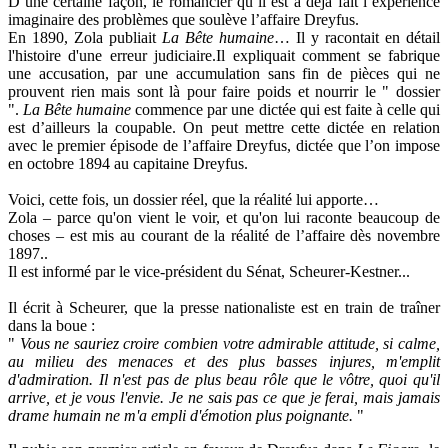
D’une certaine façon, le romancier qu’il est a déjà fait l’expérience
imaginaire des problèmes que soulève l’affaire Dreyfus.
En 1890, Zola publiait
La Bête humaine
… Il y racontait en détail
l'histoire d'une erreur judiciaire.Il expliquait comment se fabrique
une accusation, par une accumulation sans fin de pièces qui ne
prouvent rien mais sont là pour faire poids et nourrir le " dossier
".
La Bête humaine
commence par une dictée qui est faite à celle qui
est d’ailleurs la coupable. On peut mettre cette dictée en relation
avec le premier épisode de l’affaire Dreyfus, dictée que l’on impose
en octobre 1894 au capitaine Dreyfus.
Voici, cette fois, un dossier réel, que la réalité lui apporte…
Zola – parce qu'on vient le voir, et qu'on lui raconte beaucoup de
choses – est mis au courant de la réalité de l’affaire dès novembre
1897..
Il est informé par le vice-président du Sénat, Scheurer-Kestner...
Il écrit à Scheurer, que la presse nationaliste est en train de traîner
dans la boue :
"
Vous ne sauriez croire combien votre admirable attitude, si calme,
au milieu des menaces et des plus basses injures, m'emplit
d'admiration. Il n'est pas de plus beau rôle que le vôtre, quoi qu'il
arrive, et je vous l'envie. Je ne sais pas ce que je ferai, mais jamais
drame humain ne m'a empli d'émotion plus poignante.
"