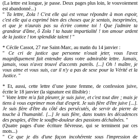
(La lettre est longue, je passe. Deux pages plus loin, le vouvoiement
est abandonné...)
"
Ta lettre, Zola ! C'est elle qui est venue répondre à mon espoir,
c'est elle qui a exprimé bien des choses que je sentais, inexprimées,
et que je n'aurais pas su écrire comme toi ! Que j'admire ta
grandeur d'âme, ô Zola ! ta haute impartialité ! ton amour ardent
de la justice ! ton splendide talent !
"
* Cécile Cassot, 27 rue Saint-Marc, au matin du 14 janvier :
"
Ce cri de justice que personne n'osait jeter, vous l'avez
magnifiquement fait entendre dans votre admirable lettre. Jamais,
jamais, vous n'avez trouvé d'accents pareils. [...] Oh ! maître, je
vous aime et vous suis, car il n'y a pas de sexe pour la Vérité et la
Justice.
"
* Et, aussi, cette lettre d’une jeune femme, de confession juive,
écrite le 18 janvier (la signature est illisible) :
"
Votre lettre m'a fait pleurer, je suis juive, et c'est tout dire ; mais je
tiens à vous exprimer mon état d'esprit. Je suis fière d'être juive [...].
Je suis fière d'être du côté des persécutés, de servir de pierre de
touche à l'humanité. [...] Je suis fière, dans toutes les décadences
des peuples, d'être le souffre-douleur des passions déchaînées.
"
(Quatre pages d'une écriture fiévreuse, qui se terminent par ces
mots...)
"
Ce que je dis d'une façon incohérente sous l'impression de