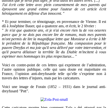
aussitôt que je serai plus âgée, je lirai aussi les autres livres. [...]
J'ai écrit cette lettre avec plein consentement de mes parents qui
éprouvent une grand estime pour l'auteur de cet article écrit
héroïquement en défense d'un innocent.
"
* Et pour terminer, ce témoignage, en provenance de Vienne. Il est
dû à Joséphine Bauer, qui a quatorze ans, et écrit, le 2 février :
"
Je n'ai que quatorze ans, et je n'ai encore rien lu de vos oeuvres
parce que je ne dois pas encore lire de romans, mais mes parents
m'ont permis de lire la magnifique lettre que Monsieur a écrite à Mr
le président de la République française. Ma compassion pour le
pauvre Dreyfus et ma joie qu'il sera délivré par votre intervention, et
qu'il pourra délaisser la terrible île du Diable m'incitent à vous
exprimer mes hommages les plus respectueux...
"
Voici en contre-point de ces lettres qui expriment de l’admiration,
l’autre opinion publique, celle qui sans doute est majoritaire en
France, l’opinion anti-dreyfusarde telle qu’elle s’exprime non à
travers des lettres d’injures, mais par les caricatures.
Voici une image de Forain (1852 – 1931) dans le journal anti-
dreyfusard
"
Pstt
"
.
Cette caricature montre bien comment Zola a été attaqué par la