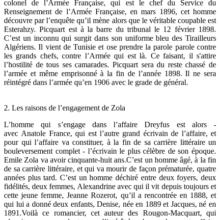
colonel de l’Armée Française, qui est le chef du Service du
Renseignement de l’Armée Française, en mars 1896, cet homme
découvre par l’enquête qu’il mène alors que le véritable coupable est
Esterahzy. Picquart est à la barre du tribunal le 12 février 1898.
C’est un inconnu qui surgit dans son uniforme bleu des Tirailleurs
Algériens. Il vient de Tunisie et ose prendre la parole parole contre
les grands chefs, contre l’Armée qui est là. Ce faisant, il s'attire
l’hostilité de tous ses camarades. Picquart sera du reste chassé de
l’armée et même emprisonné à la fin de l’année 1898. Il ne sera
réintégré dans l’armée qu’en 1906 avec le grade de général.
2. Les raisons de l’engagement de Zola
L’homme qui s’engage dans l’affaire Dreyfus est alors -
avec Anatole France, qui est l’autre grand écrivain de l’affaire, et
pour qui l’affaire va constituer, à la fin de sa carrière littéraire un
bouleversement complet - l’écrivain le plus célèbre de son époque.
Emile Zola va avoir cinquante-huit ans.C’est un homme âgé, à la fin
de sa carrière littéraire, et qui va mourir de façon prématurée, quatre
années plus tard. C’est un homme déchiré entre deux foyers, deux
fidélités, deux femmes, Alexandrine avec qui il vit depuis toujours et
cette jeune femme, Jeanne Rozerot, qu’il a rencontrée en 1888, et
qui lui a donné deux enfants, Denise, née en 1889 et Jacques, né en
1891.Voilà ce romancier, cet auteur des Rougon-Macquart, qui