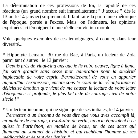
La détermination de ces professions de foi, la rapidité de ces
réactions (un grand nombre suit immédiatement " J’accuse " dès le
13 ou le 14 janvier) surprennent. Il faut faire la part d'une rhétorique
de l'époque, portée à l'excès. Mais, on l'admettra, les opinions
exprimées ici témoignent d'une réelle conviction morale.
Voici quelques exemples de ces témoignages, à écouter, dans leur
diversité...
* Hippolyte Lemaire, 30 rue du Bac, à Paris, un lecteur de Zola
parmi tant d'autres - le 13 janvier :
"
Depuis près de vingt-cinq ans que je lis votre oeuvre, ligne à ligne,
j'ai senti grandir sans cesse mon admiration pour la sincérité
implacable de votre esprit. Permettez-moi de vous en apporter
aujourd'hui l'expression, encore sous le coup de la réconfortante et
délicieuse émotion que vient de me causer la lecture de votre lettre
d'éloquence si profonde, le plus bel acte de courage civil de notre
siècle !
"
* Un lecteur inconnu, qui ne signe que de ses initiales, le 14 janvier :
"
Permettez à un inconnu de vous dire que vous avez accompli là,
en matière de courage, c'est-à-dire de vertu, un acte équivalent à ce
qu'est le Parthénon, en matière de beau, un de ces actes qui
flambent au sommet de l'histoire et qui rachètent l'homme de ses
médiocrités et de tant de vilenies.
"