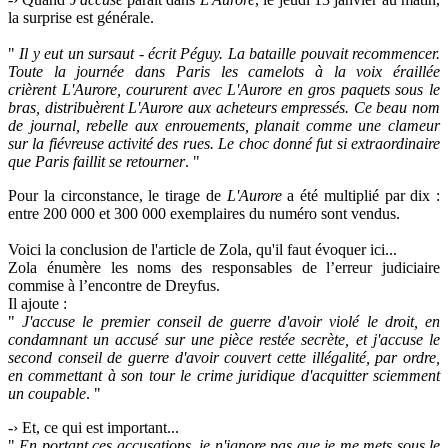
la surprise est générale.
"
Il y eut un sursaut - écrit
Péguy
. La bataille pouvait recommencer.
Toute la journée dans Paris les camelots à la voix éraillée
crièrent
L'Aurore
, coururent avec
L'Aurore
en gros paquets sous le
bras, distribuèrent
L'Aurore
aux acheteurs empressés. Ce beau nom
de journal, rebelle aux enrouements, planait comme une clameur
sur la fiévreuse activité des rues. Le choc donné fut si extraordinaire
que Paris faillit se retourner
. "
Pour la circonstance, le tirage de
L'Aurore
a été multiplié par dix :
entre 200 000 et 300 000 exemplaires du numéro sont vendus.
Voici la conclusion de l'article de Zola, qu'il faut évoquer ici...
Zola énumère les noms des responsables de l’erreur judiciaire
commise à l’encontre de Dreyfus.
Il ajoute :
"
J'accuse le premier conseil de guerre d'avoir violé le droit, en
condamnant un accusé sur une pièce restée secrète, et j'accuse le
second conseil de guerre d'avoir couvert cette illégalité, par ordre,
en commettant à son tour le crime juridique d'acquitter sciemment
un coupable
. "
-› Et, ce qui est important...
"
En portant ces accusations, je n'ignore pas que je me mets sous le