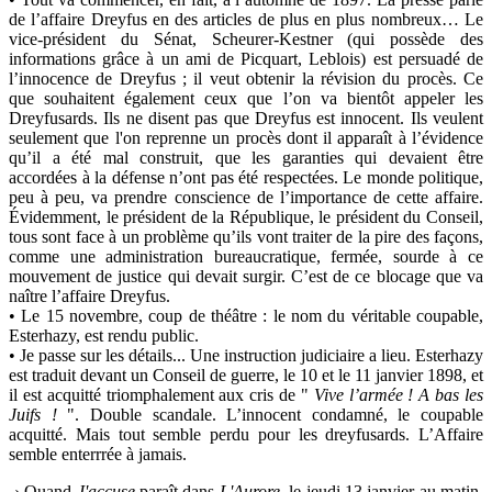
de l’affaire Dreyfus en des articles de plus en plus nombreux… Le
vice-président du Sénat, Scheurer-Kestner (qui possède des
informations grâce à un ami de Picquart, Leblois) est persuadé de
l’innocence de Dreyfus ; il veut obtenir la révision du procès. Ce
que souhaitent également ceux que l’on va bientôt appeler les
Dreyfusards. Ils ne disent pas que Dreyfus est innocent. Ils veulent
seulement que l'on reprenne un procès dont il apparaît à l’évidence
qu’il a été mal construit, que les garanties qui devaient être
accordées à la défense n’ont pas été respectées. Le monde politique,
peu à peu, va prendre conscience de l’importance de cette affaire.
Évidemment, le président de la République, le président du Conseil,
tous sont face à un problème qu’ils vont traiter de la pire des façons,
comme une administration bureaucratique, fermée, sourde à ce
mouvement de justice qui devait surgir. C’est de ce blocage que va
naître l’affaire Dreyfus.
• Le 15 novembre, coup de théâtre : le nom du véritable coupable,
Esterhazy, est rendu public.
• Je passe sur les détails... Une instruction judiciaire a lieu. Esterhazy
est traduit devant un Conseil de guerre, le 10 et le 11 janvier 1898, et
il est acquitté triomphalement aux cris de "
Vive l’armée ! A bas les
Juifs !
". Double scandale. L’innocent condamné, le coupable
acquitté. Mais tout semble perdu pour les dreyfusards. L’Affaire
semble enterrrée à jamais.
-› Quand
J'accuse
paraît dans
L'Aurore
, le jeudi 13 janvier au matin,