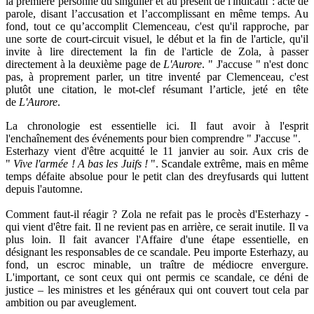
la première personne du singulier et au présent de l'indicatif : acte de
parole, disant l’accusation et l’accomplissant en même temps. Au
fond, tout ce qu’accomplit Clemenceau, c'est qu'il rapproche, par
une sorte de court-circuit visuel, le début et la fin de l'article, qu'il
invite à lire directement la fin de l'article de Zola, à passer
directement à la deuxième page de
L'Aurore
. " J'accuse " n'est donc
pas, à proprement parler, un titre inventé par Clemenceau, c'est
plutôt une citation, le mot-clef résumant l’article, jeté en tête
de
L'Aurore
.
La chronologie est essentielle ici. Il faut avoir à l'esprit
l'enchaînement des événements pour bien comprendre " J'accuse ".
Esterhazy vient d'être acquitté le 11 janvier au soir. Aux cris de
"
Vive l'armée ! A bas les Juifs !
". Scandale extrême, mais en même
temps défaite absolue pour le petit clan des dreyfusards qui luttent
depuis l'automne.
Comment faut-il réagir ? Zola ne refait pas le procès d'Esterhazy -
qui vient d'être fait. Il ne revient pas en arrière, ce serait inutile. Il va
plus loin. Il fait avancer l'Affaire d'une étape essentielle, en
désignant les responsables de ce scandale. Peu importe Esterhazy, au
fond, un escroc minable, un traître de médiocre envergure.
L'important, ce sont ceux qui ont permis ce scandale, ce déni de
justice – les ministres et les généraux qui ont couvert tout cela par
ambition ou par aveuglement.