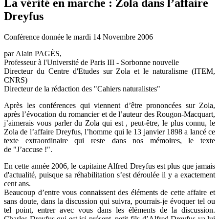
La vérité en marche : Zola dans l’affaire
Dreyfus
Conférence donnée le mardi 14 Novembre 2006
par Alain PAGÈS,
Professeur à l'Université de Paris III - Sorbonne nouvelle
Directeur du Centre d'Etudes sur Zola et le naturalisme (ITEM,
CNRS)
Directeur de la rédaction des "Cahiers naturalistes"
Après les conférences qui viennent d’être prononcées sur Zola,
après l’évocation du romancier et de l’auteur des Rougon-Macquart,
j’aimerais vous parler du Zola qui est , peut-être, le plus connu, le
Zola de l’affaire Dreyfus, l’homme qui le 13 janvier 1898 a lancé ce
texte extraordinaire qui reste dans nos mémoires, le texte
de "J’accuse !".
En cette année 2006, le capitaine Alfred Dreyfus est plus que jamais
d'actualité, puisque sa réhabilitation s’est déroulée il y a exactement
cent ans.
Beaucoup d’entre vous connaissent des éléments de cette affaire et
sans doute, dans la discussion qui suivra, pourrais-je évoquer tel ou
tel point, entrer avec vous dans les éléments de la discussion.
Charles Dreyfus qui est ici présent, petit-fils d’Alfred Dreyfus va lui