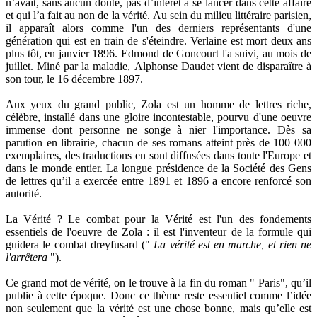
n’avait, sans aucun doute, pas d’intérêt à se lancer dans cette affaire
et qui l’a fait au non de la vérité. Au sein du milieu littéraire parisien,
il apparaît alors comme l'un des derniers représentants d'une
génération qui est en train de s'éteindre. Verlaine est mort deux ans
plus tôt, en janvier 1896. Edmond de Goncourt l'a suivi, au mois de
juillet. Miné par la maladie, Alphonse Daudet vient de disparaître à
son tour, le 16 décembre 1897.
Aux yeux du grand public, Zola est un homme de lettres riche,
célèbre, installé dans une gloire incontestable, pourvu d'une oeuvre
immense dont personne ne songe à nier l'importance. Dès sa
parution en librairie, chacun de ses romans atteint près de 100 000
exemplaires, des traductions en sont diffusées dans toute l'Europe et
dans le monde entier. La longue présidence de la Société des Gens
de lettres qu’il a exercée entre 1891 et 1896 a encore renforcé son
autorité.
La Vérité ? Le combat pour la Vérité est l'un des fondements
essentiels de l'oeuvre de Zola : il est l'inventeur de la formule qui
guidera le combat dreyfusard ("
La vérité est en marche, et rien ne
l'arrêtera
").
Ce grand mot de vérité, on le trouve à la fin du roman " Paris", qu’il
publie à cette époque. Donc ce thème reste essentiel comme l’idée
non seulement que la vérité est une chose bonne, mais qu’elle est