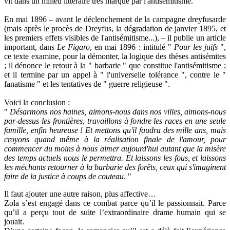
vit dans un milieu littéraire très marqué par l'antisémitisme.
En mai 1896 – avant le déclenchement de la campagne dreyfusarde
(mais après le procès de Dreyfus, la dégradation de janvier 1895, et
les premiers effets visibles de l'antisémitisme...), – il publie un article
important, dans
Le Figaro
, en mai 1896 : intitulé "
Pour les juifs
",
ce texte examine, pour la démonter, la logique des thèses antisémites
; il dénonce le retour à la " barbarie " que constitue l'antisémitisme ;
et il termine par un appel à " l'universelle tolérance ", contre le "
fanatisme " et les tentatives de " guerre religieuse ".
Voici la conclusion :
"
Désarmons nos haines, aimons-nous dans nos villes, aimons-nous
par-dessus les frontières, travaillons à fondre les races en une seule
famille, enfin heureuse ! Et mettons qu'il faudra des mille ans, mais
croyons quand même à la réalisation finale de l'amour, pour
commencer du moins à nous aimer aujourd'hui autant que la misère
des temps actuels nous le permettra. Et laissons les fous, et laissons
les méchants retourner à la barbarie des forêts, ceux qui s'imaginent
faire de la justice à coups
de couteau
. "
Il faut ajouter une autre raison, plus affective…
Zola s’est engagé dans ce combat parce qu’il le passionnait. Parce
qu’il a perçu tout de suite l’extraordinaire drame humain qui se
jouait.