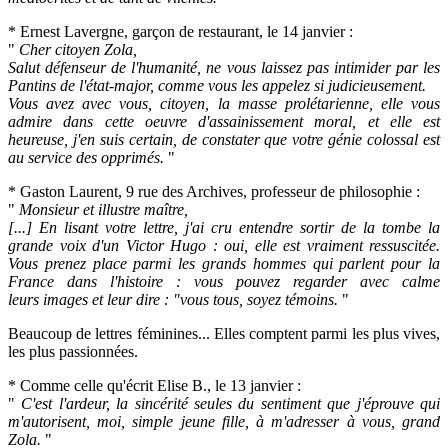
* Ernest Lavergne, garçon de restaurant, le 14 janvier :
"
Cher citoyen Zola,
Salut défenseur de l'humanité, ne vous laissez pas intimider par les
Pantins de l'état-major, comme vous les appelez si judicieusement.
Vous avez avec vous, citoyen, la masse prolétarienne, elle vous
admire dans cette oeuvre d'assainissement moral, et elle est
heureuse, j'en suis certain, de constater que votre génie colossal est
au service des opprimés.
"
* Gaston Laurent, 9 rue des Archives, professeur de philosophie :
"
Monsieur et illustre maître,
[...] En lisant votre lettre, j'ai cru entendre sortir de la tombe la
grande voix d'un Victor Hugo : oui, elle est vraiment ressuscitée.
Vous prenez place parmi les grands hommes qui parlent pour la
France dans l'histoire : vous pouvez regarder avec calme
leurs
images et leur dire : "vous tous, soyez témoins.
"
Beaucoup de lettres féminines... Elles comptent parmi les plus vives,
les plus passionnées.
* Comme celle qu'écrit Elise B., le 13 janvier :
"
C'est l'ardeur, la sincérité seules du sentiment que j'éprouve qui
m'autorisent, moi, simple jeune fille, à m'adresser à vous, grand
Zola.
"