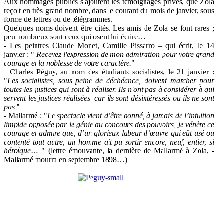
Aux hommages publics s'ajoutent les témoignages privés, que Zola
reçoit en très grand nombre, dans le courant du mois de janvier, sous
forme de lettres ou de télégrammes.
Quelques noms doivent être cités. Les amis de Zola se font rares ;
peu nombreux sont ceux qui osent lui écrire…
- Les peintres Claude Monet, Camille Pissarro – qui écrit, le 14
janvier : "
Recevez l'expression de mon admiration pour votre grand
courage et la noblesse de votre caractère.
"
- Charles Péguy, au nom des étudiants socialistes, le 21 janvier :
"
Les socialistes, sous peine de déchéance, doivent marcher pour
toutes les justices qui sont à réaliser. Ils n'ont pas à considérer à qui
servent les justices réalisées, car ils sont désintéressés ou ils ne sont
pas.
"...
- Mallarmé : "
Le spectacle vient d’être donné, à jamais de l’intuition
limpide opposée par le génie au concours des pouvoirs, je vénère ce
courage et admire que, d’un glorieux labeur d’œuvre qui eût usé ou
contenté tout autre, un homme ait pu sortir encore, neuf, entier, si
héroïque
… " (lettre émouvante, la dernière de Mallarmé à Zola, -
Mallarmé mourra en septembre 1898…)