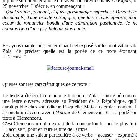
Il pubie son premier article en faveur de Dreyfus dans
Le Figaro
, le
25 novembre. Il s’écrie, en commençant :
"
Quel drame poignant, et quels personnages superbes ! Devant ces
documents, d'une beauté si tragique, que la vie nous apporte, mon
coeur de romancier bondit d'une admiration passionnée. Je ne
connais rien d'une psychologie plus haute
. "
Essayons maintenant, en terminant cet exposé sur les motivations de
Zola, de préciser quelle est la portée de ce texte étonnant,
" J’accuse ".
Quelles sont les caractéristiques de ce texte ?
Le texte a été écrit comme une brochure. Zola l'a imaginé comme
une lettre ouverte, adressée au Président de la République, qu’il
aurait publié chez son éditeur, Fasquelle. Mais au dernier moment, il
a conclu un accord avec
L'Aurore
de Clemenceau. Et il a porté son
texte à Clemenceau.
C'est Clemenceau qui a extrait de la conclusion le mot le plus fort,
" J'accuse ", pour en faire le titre de l'article.
Zola donne une valeur particulière à ce verbe " accuser " exprimé à