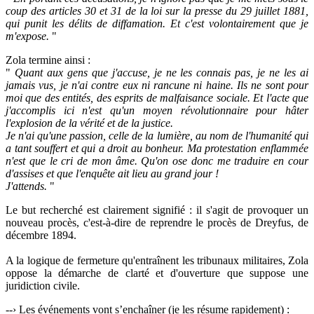
coup des articles 30 et 31 de la loi sur la presse du 29 juillet 1881,
qui punit les délits de diffamation. Et c'est volontairement que je
m'expose.
"
Zola termine ainsi :
"
Quant aux gens que j'accuse, je ne les connais pas, je ne les ai
jamais vus, je n'ai contre eux ni rancune ni haine. Ils ne sont pour
moi que des entités, des esprits de malfaisance sociale. Et l'acte que
j'accomplis ici n'est qu'un moyen révolutionnaire pour hâter
l'explosion de la vérité et de la justice.
Je n'ai qu'une passion, celle de la lumière, au nom de l'humanité qui
a tant souffert et qui a droit au bonheur. Ma protestation enflammée
n'est que le cri de mon âme. Qu'on ose donc me traduire en cour
d'assises et que l'enquête ait lieu au grand jour !
J'attends.
"
Le but recherché est clairement signifié : il s'agit de provoquer un
nouveau procès, c'est-à-dire de reprendre le procès de Dreyfus, de
décembre 1894.
A la logique de fermeture qu'entraînent les tribunaux militaires, Zola
oppose la démarche de clarté et d'ouverture que suppose une
juridiction civile.
--› Les événements vont s’enchaîner (je les résume rapidement) :