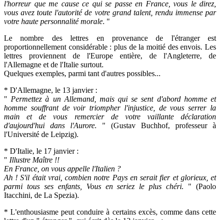
l'horreur que me cause ce qui se passe en France, vous le direz,
vous avez toute l'autorité de votre grand talent, rendu immense par
votre haute personnalité morale
. "
Le nombre des lettres en provenance de l'étranger est
proportionnellement considérable : plus de la moitié des envois. Les
lettres proviennent de l'Europe entière, de l'Angleterre, de
l'Allemagne et de l'Italie surtout.
Quelques exemples, parmi tant d'autres possibles...
* D'Allemagne, le 13 janvier :
"
Permettez à un Allemand, mais qui se sent d'abord homme et
homme souffrant de voir triompher l'injustice, de vous serrer la
main et de vous remercier de votre vaillante déclaration
d'aujourd'hui dans
l'Aurore
.
" (Gustav Buchhof, professeur à
l'Université de Leipzig).
* D'Italie, le 17 janvier :
"
Illustre Maître !!
En France, on vous appelle l'Italien ?
Ah ! S'il était vrai, combien notre Pays en serait
fier et glorieux
, et
parmi tous ses enfants, Vous en seriez le plus chéri.
" (Paolo
Itacchini, de La Spezia).
* L'enthousiasme peut conduire à certains excès, comme dans cette