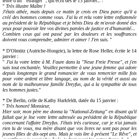
lettre d'un " étranger ", qui écrit dès le 13 janvier... :
"
Très illustre Maître !
J'étais athée, mais depuis ce matin je crois en Dieu parce qu'il a
créé des hommes comme vous. J'ai lu et relu votre lettre enflammée
au président de la République et je bénis Dieu de m'avoir donné des
yeux pour pouvoir lire vos divines paroles de justice et d'humanité...
Combien ceux qui ont passé par les douleurs et les souffrances
doivent vous comprendre, admirer et aimer ! J'en suis.
"
* D'Olmütz (Autriche-Hongrie), la lettre de Rose Heller, écrite le 14
janvier :
"
J'ai lu votre lettre à M. Faure dans la "Neue Freie Presse", et j'en
suis tout enchantée. Veuillez permettre à une jeune femme qui adore
depuis longtemps le grand romancier de vous remercier mille fois
pour votre ardent et libre langage, au nom de la vérité et aussi au
nom de la malheureuse famille Dreyfus, qui a la sympathie de tous
les hommes justes.
"
* De Berlin, celle de Kathy Harkfeldt, datée du 15 janvier :
"
Très honoré Monsieur,
Hier soir, mon père me donna la "National-Zeitung" en disant qu'il
fallait que je lise votre lettre adressée au président de la République
concernant l'affaire Dreyfus. J'étais très curieuse, car je n'ai jamais
rien lu de vous, ma mère disant que vos livres ne sont pas pour les
jeunes filles de dix-sept ans. Mais je vais lire à présent "
Le Rêve
", et