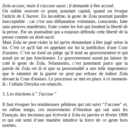
Zola accuse, mais il s'accuse aussi
; il demande à être accusé.
On oublie souvent ce point, pourtant capital, quand on évoque
l'article de
L'Aurore
. En lui-même, le geste de Zola pourrait paraître
inacceptable : car c'est une diffamation volontaire, consciente, faite
sans preuves manifestes. Faite contre les lois qui fondent la liberté de
la presse. Par un journaliste qui a toujours défendu cette liberté de la
presse comme un droit sacré.
Mais Zola ne peut violer la loi qu'en demandant à être jugé selon la
loi. C'est ce qu'il fait en appelant sur lui la juridiction d'une Cour
d'assises. C’est au fond un piège qu’il tend au gouvernement et qui
aurait pu ne pas fonctionner. Le gouvernement aurait pu laisser de
coté le geste de Zola. Néanmoins, c’est justement parce que la
parole de Zola est là et que sa personnalité a une telle importance
que le ministre de la guerre ne peut pas refuser de traîner Zola
devant la Cour d'assises. Le processus se met en place à ce moment-
là : l’affaire Dreyfus est relancée.
3. Les réactions à " J'accuse "
Il faut évoquer les nombreuses pétitions qui ont suivi "J’accuse" et,
en même temps, ces mouvements d’émotion qui ont saisi les
Français, des inconnus qui écrivent à Zola en janvier et février 1898
et qui ont senti d’une manière intuitive la force de ce geste hors
normes.