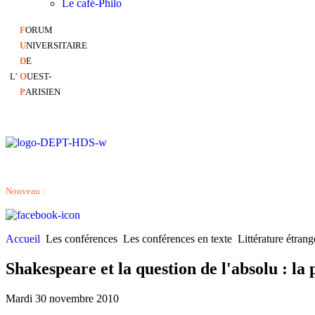
Le café-Philo
F
ORUM
U
NIVERSITAIRE
D
E
L'
O
UEST-
P
ARISIEN
Nouveau :
Accueil
Les conférences
Les conférences en texte
Littérature étrang
Shakespeare et la question de l'absolu : la
Mardi 30 novembre 2010