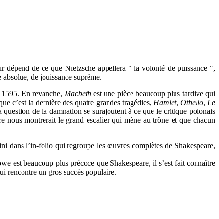
r dépend de ce que Nietzsche appellera " la volonté de puissance ",
ce absolue, de jouissance suprême.
 1595. En revanche,
Macbeth
est une pièce beaucoup plus tardive qui
ue c’est la dernière des quatre grandes tragédies,
Hamlet
,
Othello
,
Le
la question de la damnation se surajoutent à ce que le critique polonais
e nous montrerait le grand escalier qui mène au trône et que chacun
fini dans l’in-folio qui regroupe les œuvres complètes de Shakespeare,
we est beaucoup plus précoce que Shakespeare, il s’est fait connaître
qui rencontre un gros succès populaire.