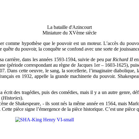
La bataille d'Azincourt
Miniature du XVème siècle
oser comme hypothèse que le pouvoir est un moteur. L’accès du pouvoi
cette quête du pouvoir, la conquête se confond avec une sorte de jouissan
sa carrière, dans les années 1593-1594, suivie de peu par
Richard II
en
nne (période correspondant au règne de Jacques 1er – 1603-1625), puisq
07. Dans cette oeuvre, le sang, la sorcellerie, l’imaginaire diabolique, 
français en 1932, appelle la grande machinerie du pouvoir. Shakespear
a écrit des tragédies, puis des comédies, mais il y a un autre genre, dé
, (
Histories
).
cène de Shakespeare, - ils sont nés la même année en 1564, mais Marlo
2. Cette pièce signe l’émergence de la pièce historique. C’est une pièce 