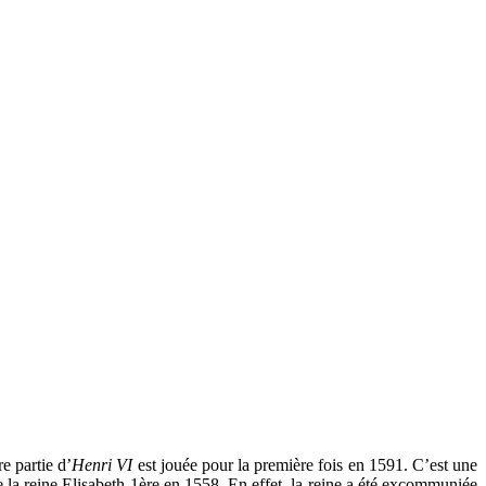
e partie d’
Henri VI
est jouée pour la première fois en 1591. C’est une
e la reine Elisabeth 1ère en 1558. En effet, la reine a été excommuniée