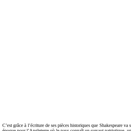
C’est grâce à l’écriture de ses pièces historiques que Shakespeare va 
époque pour l’Angleterre où le pays connaît un sursaut patriotique, un