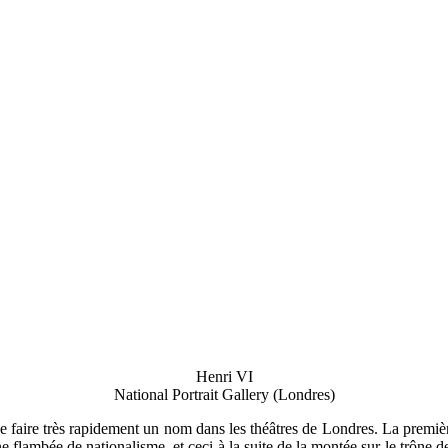
Henri VI
National Portrait Gallery (Londres)
se faire très rapidement un nom dans les théâtres de Londres. La premièr
e flambée de nationalisme, et ceci à la suite de la montée sur le trône d