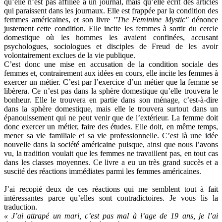
qu’elle n’est pas affiliée à un journal, mais qu’elle écrit des articles
qui paraissent dans les journaux. Elle est frappée par la condition des
femmes américaines, et son livre
"The Feminine Mystic"
dénonce
justement cette condition. Elle incite les femmes à sortir du cercle
domestique où les hommes les avaient confinées, accusant
psychologues, sociologues et disciples de Freud de les avoir
volontairement exclues de la vie publique.
C’est donc une mise en accusation de la condition sociale des
femmes et, contrairement aux idées en cours, elle incite les femmes à
exercer un métier. C’est par l’exercice d’un métier que la femme se
libèrera. Ce n’est pas dans la sphère domestique qu’elle trouvera le
bonheur. Elle le trouvera en partie dans son ménage, c’est-à-dire
dans la sphère domestique, mais elle le trouvera surtout dans un
épanouissement qui ne peut venir que de l’extérieur. La femme doit
donc exercer un métier, faire des études. Elle doit, en même temps,
mener sa vie familiale et sa vie professionnelle. C’est là une idée
nouvelle dans la société américaine puisque, ainsi que nous l’avons
vu, la tradition voulait que les femmes ne travaillent pas, en tout cas
dans les classes moyennes. Ce livre a eu un très grand succès et a
suscité des réactions immédiates parmi les femmes américaines.
J’ai recopié deux de ces réactions qui me semblent tout à fait
intéressantes parce qu’elles sont contradictoires. Je vous lis la
traduction.
« J’ai attrapé un mari, c’est pas mal à l’age de 19 ans, je l’ai