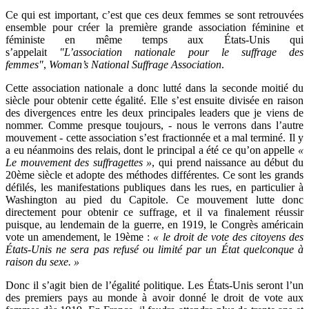
Ce qui est important, c’est que ces deux femmes se sont retrouvées
ensemble pour créer la première grande association féminine et
féministe en même temps aux États-Unis qui
s’appelait
"L’association
nationale pour le suffrage des
femmes"
,
Woman’s National Suffrage Association
.
Cette association nationale a donc lutté dans la seconde moitié du
siècle pour obtenir cette égalité. Elle s’est ensuite divisée en raison
des divergences entre les deux principales leaders que je viens de
nommer. Comme presque toujours, - nous le verrons dans l’autre
mouvement - cette association s’est fractionnée et a mal terminé. Il y
a eu néanmoins des relais, dont le principal a été ce qu’on appelle
«
Le mouvement des suffragettes »
, qui prend naissance au début du
20ème siècle et adopte des méthodes différentes. Ce sont les grands
défilés, les manifestations publiques dans les rues, en particulier à
Washington au pied du Capitole. Ce mouvement lutte donc
directement pour obtenir ce suffrage, et il va finalement réussir
puisque, au lendemain de la guerre, en 1919, le Congrès américain
vote un amendement, le 19ème :
« le droit de vote des citoyens des
États-Unis ne sera pas refusé ou limité par un État quelconque à
raison du sexe. »
Donc il s’agit bien de l’égalité politique. Les États-Unis seront l’un
des premiers pays au monde à avoir donné le droit de vote aux