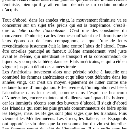
féministe, bien qu’il y ait eu tout de même un certain nombre
d’acquis.
Tout d’abord, dans les années vingt, le mouvement féministe va se
concentrer sur un sujet très précis qui est la tempérance, c’est-à-
dire
la lutte contre l’alcoolisme
. C’est une des constantes du
mouvement féministe, car les femmes souffraient de l’alcoolisme de
leurs époux ou de leurs compagnons, et que l’une de leurs
revendications justement était la lutte contre l’abus de l’alcool. Peut-
être ont-elles participé au fameux 18ème amendement, voté juste
avant le 19ème, qui interdisait le transport et la consommation de
liqueurs, y compris la bière, dans les États américains, et qui a été en
vigueur jusqu’au début des années trente.
Les Américains traversent alors une période sèche à laquelle ont
contribué les femmes américaines et qu’elles vont défendre dans les
années vingt, car c’est un moyen également de lutter contre une
certaine forme d’immigration. Effectivement, l’immigration est liée à
l'alcoolisme dans leur esprit, comme dans l’esprit de beaucoup
d’Américains, encore maintenant d’ailleurs, sauf quand ils boivent,
car les immigrés récents sont des buveurs d’alcool. Il s’agit d’abord
des Irlandais qui sont les plus grands consommateurs de bière après
les Belges, mais les Belges sont plus sages que les Irlandais. Puis
viennent les Méditerranéens. Les Grecs, les Italiens, les Espagnols
ont apporté le vin alors que la consommation du vin est interdite.
Les femmes seront du côté de l’interdiction. Il y a enfin tous les