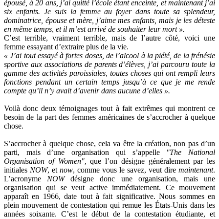
épousé, à 20 ans, j’ai quitté l’école étant enceinte, et maintenant j’ai
six enfants. Je suis la femme au foyer dans toute sa splendeur,
dominatrice, épouse et mère, j’aime mes enfants, mais je les déteste
en même temps, et il m’est arrivé de souhaiter leur mort ».
C’est terrible, vraiment terrible, mais de l’autre côté, voici une
femme essayant d’extraire plus de la vie.
« J’ai tout essayé à fortes doses, de l’alcool à la piété, de la frénésie
sportive aux associations de parents d’élèves, j’ai parcouru toute la
gamme des activités paroissiales, toutes choses qui ont rempli leurs
fonctions pendant un certain temps jusqu’à ce que je me rende
compte qu’il n’y avait d’avenir dans aucune d’elles ».
Voilà donc deux témoignages tout à fait extrêmes qui montrent ce
besoin de la part des femmes américaines de s’accrocher à quelque
chose.
S’accrocher à quelque chose, cela va être la création, non pas d’un
parti, mais d’une organisation qui s’appelle
"The National
Organisation of Women"
, que l’on désigne généralement par les
initiales
NOW
, et
now
, comme vous le savez, veut dire
maintenant
.
L’acronyme
NOW
désigne donc une organisation, mais une
organisation qui se veut active immédiatement. Ce mouvement
apparaît en 1966, date tout à fait significative. Nous sommes en
plein mouvement de contestation qui remue les États-Unis dans les
années soixante. C’est le début de la contestation étudiante, et