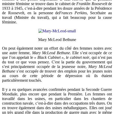
ministre féminine se trouve dans le cabinet de
Franklin Roosevelt
de
1933 à 1945, c’est-à-dire pendant les douze années de la Présidence
de Roosevelt, en la personne de
Frances Perkins
, Secrétaire au
travail (Ministre du travail), qui a fait beaucoup pour la cause
féminine.
Mary McLeod Bethune
On peut également noter un effort du côté des femmes noires avec
une autre femme,
Mary McLeod
Bethune
. Elle s’est occupée de ce
que l’on appelait le
« Black Cabinet »
,
le cabinet noir
, qui n’est pas
du tout ce que vous pensez. C'est la partie du gouvernement qui
s’est principalement occupée de la jeunesse noire,
Mary McLeod
Bethune
s’est occupée de trouver des emplois pour les jeunes noirs
au cours de cette période de dépression où ils étaient
particulièrement touchés.
Il y a eu quelques avancées confirmées pendant la Seconde Guerre
Mondiale, plus encore que pendant la Première. Les femmes ont
travaillé dans les usines, en particulier dans les chantiers de
construction navale, c’est-à-dire dans des occupations très dures. On
en trouve également dans des usines métallurgiques. Elles ont joué
un très grand rôle dans la production de guerre mais avec le même