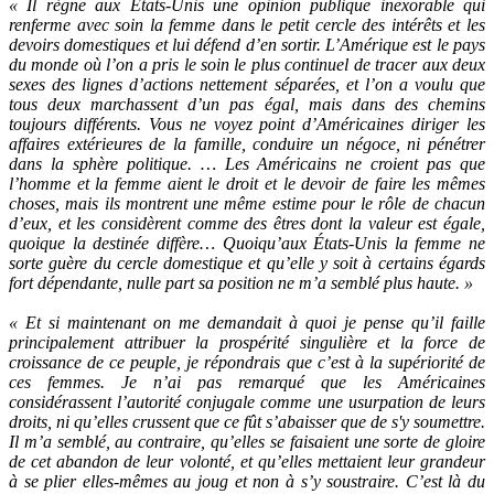
« Il règne aux États-Unis une opinion publique inexorable qui
renferme avec soin la femme dans le petit cercle des intérêts et les
devoirs domestiques et lui défend d’en sortir. L’Amérique est le pays
du monde où l’on a pris le soin le plus continuel de tracer aux deux
sexes des lignes d’actions nettement séparées, et l’on a voulu que
tous deux marchassent d’un pas égal, mais dans des chemins
toujours différents. Vous ne voyez point d’Américaines diriger les
affaires extérieures de la famille, conduire un négoce, ni pénétrer
dans la sphère politique. … Les Américains ne croient pas que
l’homme et la femme aient le droit et le devoir de faire les mêmes
choses, mais ils montrent une même estime pour le rôle de chacun
d’eux, et les considèrent comme des êtres dont la valeur est égale,
quoique la destinée diffère… Quoiqu’aux États-Unis la femme ne
sorte guère du cercle domestique et qu’elle y soit à certains égards
fort dépendante, nulle part sa position ne m’a semblé plus haute. »
« Et si maintenant on me demandait à quoi je pense qu’il faille
principalement attribuer la prospérité singulière et la force de
croissance de ce peuple, je répondrais que c’est à la supériorité de
ces femmes. Je n’ai pas remarqué que les Américaines
considérassent l’autorité conjugale comme une usurpation de leurs
droits, ni qu’elles crussent que ce fût s’abaisser que de s'y soumettre.
Il m’a semblé, au contraire, qu’elles se faisaient une sorte de gloire
de cet abandon de leur volonté, et qu’elles mettaient leur grandeur
à se plier elles-mêmes au joug et non à s’y soustraire. C’est là du