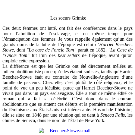
Les soeurs Grimke
Ces deux femmes ont lutté, ont fait des conférences dans le pays
pour l’abolition de l’esclavage, et en même temps pour
l’émancipation des femmes. Je vous rappelle également qu’un des
grands noms de la lutte de l’époque est celui d’
Harriet Beecher-
Stowe
, dont
"La case de l’oncle Tom"
paraît en 1852.
"La Case de
l’Oncle Tom"
fut l’un des
best sellers
de l’époque, avant qu’on
emploie cette expression.
La différence est que les Grimke ont été directement mêlées au
milieu abolitionniste parce qu’elles étaient sudistes, tandis qu'Harriet
Beecher-Stowe était au contraire de Nouvelle-Angleterre d’une
famille de pasteurs. Chez elle, c’est plutôt le côté religieux, et le
point de vue un peu idéaliste, parce qu’Harriet Beecher-Stowe ne
vivait pas dans un pays esclavagiste. Elle a tout de même édité ce
roman qui a fait sa célébrité. C’est donc dans le courant
abolitionniste que se situent ces débuts et la première manifestation
du féminisme aux États-Unis est intéressante. Hasard de l’histoire,
elle se situe en 1848 par une réunion qui se tient à
Seneca Falls
, les
chutes de Seneca, dans le nord de l’État de New York.