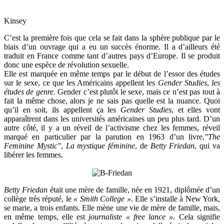
Kinsey
C’est la première fois que cela se fait dans la sphère publique par le
biais d’un ouvrage qui a eu un succès énorme. Il a d’ailleurs été
traduit en France comme tant d’autres pays d’Europe. Il se produit
donc une espèce de révolution sexuelle.
Elle est marquée en même temps par le début de l’essor des études
sur le sexe, ce que les Américains appellent les
Gender Studies
,
les
études de genre
. Gender c’est plutôt le sexe, mais ce n’est pas tout à
fait la même chose, alors je ne sais pas quelle est la nuance. Quoi
qu’il en soit, ils appellent ça les
Gender Studies
, et elles vont
apparaîtrent dans les universités américaines un peu plus tard. D’un
autre côté, il y a un réveil de l’activisme chez les femmes, réveil
marqué en particulier par la parution en 1963 d’un livre,
"The
Feminine Mystic"
,
La mystique féminine
, de
Betty Friedan
, qui va
libérer les femmes.
Betty Friedan
était une mère de famille, née en 1921, diplômée d’un
collège très réputé, le
« Smith College »
. Elle s’installe à New York,
se marie, a trois enfants. Elle mène une vie de mère de famille, mais,
en même temps, elle est
journaliste « free lance »
. Cela signifie