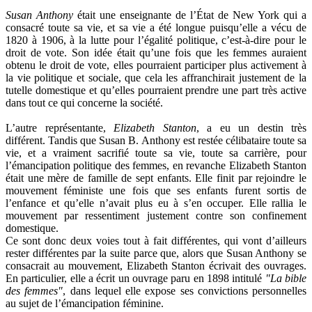
Susan Anthony
était une enseignante de l’État de New York qui a
consacré toute sa vie, et sa vie a été longue puisqu’elle a vécu de
1820 à 1906, à la lutte pour l’égalité politique, c’est-à-dire pour le
droit de vote. Son idée était qu’une fois que les femmes auraient
obtenu le droit de vote, elles pourraient participer plus activement à
la vie politique et sociale, que cela les affranchirait justement de la
tutelle domestique et qu’elles pourraient prendre une part très active
dans tout ce qui concerne la société.
L’autre représentante,
Elizabeth Stanton
, a eu un destin très
différent. Tandis que Susan B. Anthony est restée célibataire toute sa
vie, et a vraiment sacrifié toute sa vie, toute sa carrière, pour
l’émancipation politique des femmes, en revanche Elizabeth Stanton
était une mère de famille de sept enfants. Elle finit par rejoindre le
mouvement féministe une fois que ses enfants furent sortis de
l’enfance et qu’elle n’avait plus eu à s’en occuper. Elle rallia le
mouvement par ressentiment justement contre son confinement
domestique.
Ce sont donc deux voies tout à fait différentes, qui vont d’ailleurs
rester différentes par la suite parce que, alors que Susan Anthony se
consacrait au mouvement, Elizabeth Stanton écrivait des ouvrages.
En particulier, elle a écrit un ouvrage paru en 1898 intitulé
"La bible
des femmes"
, dans lequel elle expose ses convictions personnelles
au sujet de l’émancipation féminine.