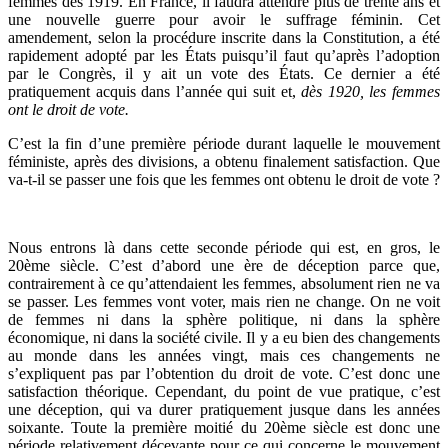
femmes dès 1919. En France, il faudra attendre plus de trente ans et
une nouvelle guerre pour avoir le suffrage féminin. Cet
amendement, selon la procédure inscrite dans la Constitution, a été
rapidement adopté par les États puisqu’il faut qu’après l’adoption
par le Congrès, il y ait un vote des États. Ce dernier a été
pratiquement acquis dans l’année qui suit et,
dès 1920, les femmes
ont le droit de vote.
C’est la fin d’une première période durant laquelle le mouvement
féministe, après des divisions, a obtenu finalement satisfaction. Que
va-t-il se passer une fois que les femmes ont obtenu le droit de vote ?
Nous entrons là dans cette seconde période qui est, en gros, le
20ème siècle. C’est d’abord une ère de déception parce que,
contrairement à ce qu’attendaient les femmes, absolument rien ne va
se passer. Les femmes vont voter, mais rien ne change. On ne voit
de femmes ni dans la sphère politique, ni dans la sphère
économique, ni dans la société civile. Il y a eu bien des changements
au monde dans les années vingt, mais ces changements ne
s’expliquent pas par l’obtention du droit de vote. C’est donc une
satisfaction théorique. Cependant, du point de vue pratique, c’est
une déception, qui va durer pratiquement jusque dans les années
soixante. Toute la première moitié du 20ème siècle est donc une
période relativement décevante pour ce qui concerne le mouvement