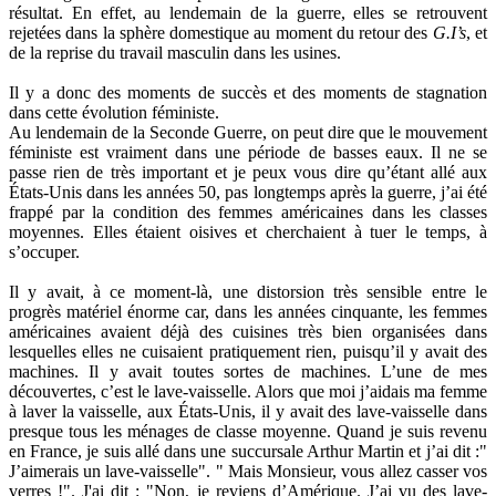
résultat. En effet, au lendemain de la guerre, elles se retrouvent
rejetées dans la sphère domestique au moment du retour des
G.I’s
, et
de la reprise du travail masculin dans les usines.
Il y a donc des moments de succès et des moments de stagnation
dans cette évolution féministe.
Au lendemain de la Seconde Guerre, on peut dire que le mouvement
féministe est vraiment dans une période de basses eaux. Il ne se
passe rien de très important et je peux vous dire qu’étant allé aux
États-Unis dans les années 50, pas longtemps après la guerre, j’ai été
frappé par la condition des femmes américaines dans les classes
moyennes. Elles étaient oisives et cherchaient à tuer le temps, à
s’occuper.
Il y avait, à ce moment-là, une distorsion très sensible entre le
progrès matériel énorme car, dans les années cinquante, les femmes
américaines avaient déjà des cuisines très bien organisées dans
lesquelles elles ne cuisaient pratiquement rien, puisqu’il y avait des
machines. Il y avait toutes sortes de machines. L’une de mes
découvertes, c’est le lave-vaisselle. Alors que moi j’aidais ma femme
à laver la vaisselle, aux États-Unis, il y avait des lave-vaisselle dans
presque tous les ménages de classe moyenne. Quand je suis revenu
en France, je suis allé dans une succursale Arthur Martin et j’ai dit :"
J’aimerais un lave-vaisselle". " Mais Monsieur, vous allez casser vos
verres !". J'ai dit : "Non, je reviens d’Amérique. J’ai vu des lave-