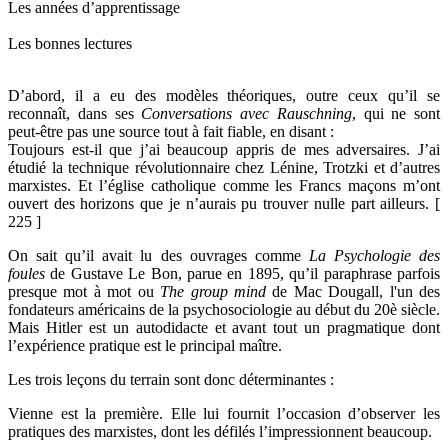
Les années d’apprentissage
Les bonnes lectures
D’abord, il a eu des modèles théoriques, outre ceux qu’il se
reconnaît, dans ses
Conversations avec Rauschning
, qui ne sont
peut-être pas une source tout à fait fiable, en disant :
Toujours est-il que j’ai beaucoup appris de mes adversaires. J’ai
étudié la technique révolutionnaire chez Lénine, Trotzki et d’autres
marxistes. Et l’église catholique comme les Francs maçons m’ont
ouvert des horizons que je n’aurais pu trouver nulle part ailleurs. [
225 ]
On sait qu’il avait lu des ouvrages comme
La Psychologie des
foules
de Gustave Le Bon, parue en 1895, qu’il paraphrase parfois
presque mot à mot ou
The group mind
de Mac Dougall, l'un des
fondateurs américains de la psychosociologie au début du 20è siècle.
Mais Hitler est un autodidacte et avant tout un pragmatique dont
l’expérience pratique est le principal maître.
Les trois leçons du terrain sont donc déterminantes :
Vienne est la première. Elle lui fournit l’occasion d’observer les
pratiques des marxistes, dont les défilés l’impressionnent beaucoup.