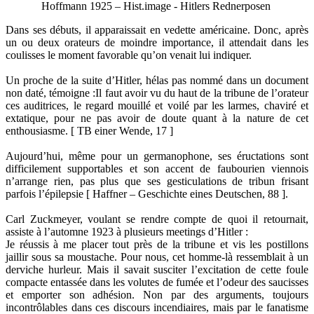
Hoffmann 1925 – Hist.image - Hitlers Rednerposen
Dans ses débuts, il apparaissait en vedette américaine. Donc, après
un ou deux orateurs de moindre importance, il attendait dans les
coulisses le moment favorable qu’on venait lui indiquer.
Un proche de la suite d’Hitler, hélas pas nommé dans un document
non daté, témoigne :Il faut avoir vu du haut de la tribune de l’orateur
ces auditrices, le regard mouillé et voilé par les larmes, chaviré et
extatique, pour ne pas avoir de doute quant à la nature de cet
enthousiasme. [ TB einer Wende, 17 ]
Aujourd’hui, même pour un germanophone, ses éructations sont
difficilement supportables et son accent de faubourien viennois
n’arrange rien, pas plus que ses gesticulations de tribun frisant
parfois l’épilepsie [ Haffner – Geschichte eines Deutschen, 88 ].
Carl Zuckmeyer, voulant se rendre compte de quoi il retournait,
assiste à l’automne 1923 à plusieurs meetings d’Hitler :
Je réussis à me placer tout près de la tribune et vis les postillons
jaillir sous sa moustache. Pour nous, cet homme-là ressemblait à un
derviche hurleur. Mais il savait susciter l’excitation de cette foule
compacte entassée dans les volutes de fumée et l’odeur des saucisses
et emporter son adhésion. Non par des arguments, toujours
incontrôlables dans ces discours incendiaires, mais par le fanatisme