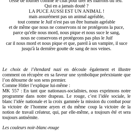
cesse de tourner comme le chat pour tirer les marrons du feu.
Qui en a jamais douté ?
LA PUCE AUSSI EST UN ANIMAL !
mais assurément pas un animal agréable,
tout comme le Juif n'est pas un être humain agréable
et de même que nous ne conservons ni ne protégeons la puce,
parce qu'elle nous mord, nous pique et nous suce le sang,
nous ne conservons et protégeons pas plus le Juif
car il nous mord et nous pique et que, pareil à un vampire, il suce
jusqu'à la dernière goutte de sang de nos veines.
Le choix de l’étendard nazi
en découle également et illustre
comment on récupère en sa faveur une symbolique préexistante que
l’on détourne de son sens premier.
Comme Hitler l’explique lui-même :
MK 557 : En tant que nationaux-socialistes, nous exprimons notre
programme dans notre drapeau. Le rouge, c’est l’idée sociale, le
blanc l’idée nationale et la croix gammée la mission du combat pour
la victoire de l’homme aryen et du même coup la victoire de la
notion de travail créateur, qui, par elle-même, a toujours été et sera
toujours antisémite.
Les couleurs noir-blanc-rouge