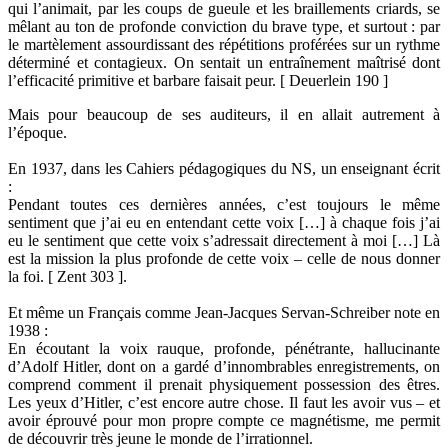
qui l’animait, par les coups de gueule et les braillements criards, se
mêlant au ton de profonde conviction du brave type, et surtout : par
le martèlement assourdissant des répétitions proférées sur un rythme
déterminé et contagieux. On sentait un entraînement maîtrisé dont
l’efficacité primitive et barbare faisait peur. [ Deuerlein 190 ]
Mais pour beaucoup de ses auditeurs, il en allait autrement à
l’époque.
En 1937, dans les Cahiers pédagogiques du NS, un enseignant écrit
:
Pendant toutes ces dernières années, c’est toujours le même
sentiment que j’ai eu en entendant cette voix […] à chaque fois j’ai
eu le sentiment que cette voix s’adressait directement à moi […] Là
est la mission la plus profonde de cette voix – celle de nous donner
la foi. [ Zent 303 ].
Et même un Français comme Jean-Jacques Servan-Schreiber note en
1938 :
En écoutant la voix rauque, profonde, pénétrante, hallucinante
d’Adolf Hitler, dont on a gardé d’innombrables enregistrements, on
comprend comment il prenait physiquement possession des êtres.
Les yeux d’Hitler, c’est encore autre chose. Il faut les avoir vus – et
avoir éprouvé pour mon propre compte ce magnétisme, me permit
de découvrir très jeune le monde de l’irrationnel.