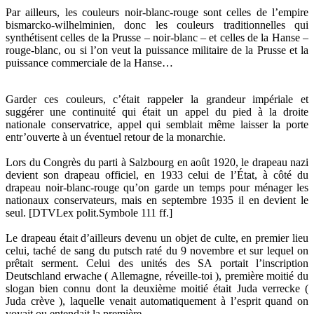
Par ailleurs, les couleurs noir-blanc-rouge sont celles de l’empire
bismarcko-wilhelminien, donc les couleurs traditionnelles qui
synthétisent celles de la Prusse – noir-blanc – et celles de la Hanse –
rouge-blanc, ou si l’on veut la puissance militaire de la Prusse et la
puissance commerciale de la Hanse…
Garder ces couleurs, c’était rappeler la grandeur impériale et
suggérer une continuité qui était un appel du pied à la droite
nationale conservatrice, appel qui semblait même laisser la porte
entr’ouverte à un éventuel retour de la monarchie.
Lors du Congrès du parti à Salzbourg en août 1920, le drapeau nazi
devient son drapeau officiel, en 1933 celui de l’État, à côté du
drapeau noir-blanc-rouge qu’on garde un temps pour ménager les
nationaux conservateurs, mais en septembre 1935 il en devient le
seul. [DTVLex polit.Symbole 111 ff.]
Le drapeau était d’ailleurs devenu un objet de culte, en premier lieu
celui, taché de sang du putsch raté du 9 novembre et sur lequel on
prêtait serment. Celui des unités des SA portait l’inscription
Deutschland erwache ( Allemagne, réveille-toi ), première moitié du
slogan bien connu dont la deuxième moitié était Juda verrecke (
Juda crève ), laquelle venait automatiquement à l’esprit quand on
voyait ou entendait la première.