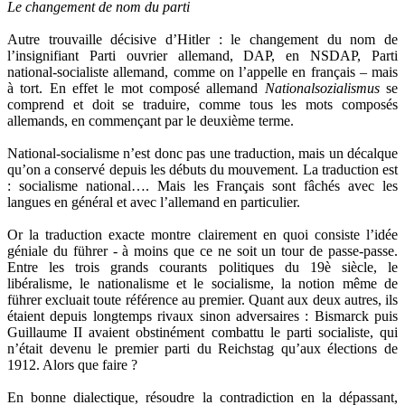
Le changement de nom du parti
Autre trouvaille décisive d’Hitler : le changement du nom de
l’insignifiant Parti ouvrier allemand, DAP, en NSDAP, Parti
national-socialiste allemand, comme on l’appelle en français – mais
à tort. En effet le mot composé allemand
Nationalsozialismus
se
comprend et doit se traduire, comme tous les mots composés
allemands, en commençant par le deuxième terme.
National-socialisme n’est donc pas une traduction, mais un décalque
qu’on a conservé depuis les débuts du mouvement. La traduction est
: socialisme national…. Mais les Français sont fâchés avec les
langues en général et avec l’allemand en particulier.
Or la traduction exacte montre clairement en quoi consiste l’idée
géniale du führer - à moins que ce ne soit un tour de passe-passe.
Entre les trois grands courants politiques du 19è siècle, le
libéralisme, le nationalisme et le socialisme, la notion même de
führer excluait toute référence au premier. Quant aux deux autres, ils
étaient depuis longtemps rivaux sinon adversaires : Bismarck puis
Guillaume II avaient obstinément combattu le parti socialiste, qui
n’était devenu le premier parti du Reichstag qu’aux élections de
1912. Alors que faire ?
En bonne dialectique, résoudre la contradiction en la dépassant,