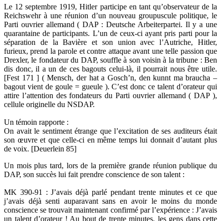
Le 12 septembre 1919, Hitler participe en tant qu’observateur de la
Reichswehr à une réunion d’un nouveau groupuscule politique, le
Parti ouvrier allemand ( DAP : Deutsche Arbeiterpartei. Il y a une
quarantaine de participants. L’un de ceux-ci ayant pris parti pour la
séparation de la Bavière et son union avec l’Autriche, Hitler,
furieux, prend la parole et contre attaque avant une telle passion que
Drexler, le fondateur du DAP, souffle à son voisin à la tribune : Ben
dis donc, il a un de ces bagouts celui-là, il pourrait nous être utile.
[Fest 171 ] ( Mensch, der hat a Gosch’n, den kunnt ma braucha –
bagout vient de goule = gueule ). C’est donc ce talent d’orateur qui
attire l’attention des fondateurs du Parti ouvrier allemand ( DAP ),
cellule originelle du NSDAP.
Un témoin rapporte :
On avait le sentiment étrange que l’excitation de ses auditeurs était
son œuvre et que celle-ci en même temps lui donnait d’autant plus
de voix. [Deuerlein 85]
Un mois plus tard, lors de la première grande réunion publique du
DAP, son succès lui fait prendre conscience de son talent :
MK 390-91 : J’avais déjà parlé pendant trente minutes et ce que
j’avais déjà senti auparavant sans en avoir le moins du monde
conscience se trouvait maintenant confirmé par l’expérience : J’avais
un talent d’orateur ! Au bout de trente minutes, les gens dans cette