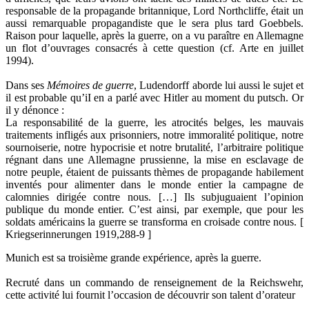
responsable de la propagande britannique, Lord Northcliffe, était un
aussi remarquable propagandiste que le sera plus tard Goebbels.
Raison pour laquelle, après la guerre, on a vu paraître en Allemagne
un flot d’ouvrages consacrés à cette question (cf. Arte en juillet
1994).
Dans ses
Mémoires de guerre
, Ludendorff aborde lui aussi le sujet et
il est probable qu’iI en a parlé avec Hitler au moment du putsch. Or
il y dénonce :
La responsabilité de la guerre, les atrocités belges, les mauvais
traitements infligés aux prisonniers, notre immoralité politique, notre
sournoiserie, notre hypocrisie et notre brutalité, l’arbitraire politique
régnant dans une Allemagne prussienne, la mise en esclavage de
notre peuple, étaient de puissants thèmes de propagande habilement
inventés pour alimenter dans le monde entier la campagne de
calomnies dirigée contre nous. […] Ils subjuguaient l’opinion
publique du monde entier. C’est ainsi, par exemple, que pour les
soldats américains la guerre se transforma en croisade contre nous. [
Kriegserinnerungen 1919,288-9 ]
Munich est sa troisième grande expérience, après la guerre.
Recruté dans un commando de renseignement de la Reichswehr,
cette activité lui fournit l’occasion de découvrir son talent d’orateur