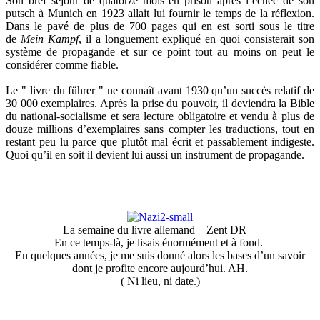
Son bref séjour de quatorze mois en prison après l’échec de son
putsch à Munich en 1923 allait lui fournir le temps de la réflexion.
Dans le pavé de plus de 700 pages qui en est sorti sous le titre
de
Mein Kampf
, il a longuement expliqué en quoi consisterait son
système de propagande et sur ce point tout au moins on peut le
considérer comme fiable.
Le " livre du führer " ne connaît avant 1930 qu’un succès relatif de
30 000 exemplaires. Après la prise du pouvoir, il deviendra la Bible
du national-socialisme et sera lecture obligatoire et vendu à plus de
douze millions d’exemplaires sans compter les traductions, tout en
restant peu lu parce que plutôt mal écrit et passablement indigeste.
Quoi qu’il en soit il devient lui aussi un instrument de propagande.
La semaine du livre allemand – Zent DR –
En ce temps-là, je lisais énormément et à fond.
En quelques années, je me suis donné alors les bases d’un savoir
dont je profite encore aujourd’hui. AH.
( Ni lieu, ni date.)