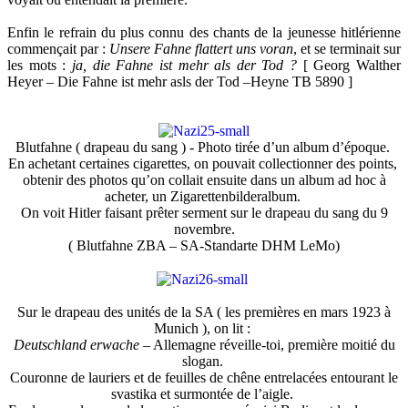
Enfin le refrain du plus connu des chants de la jeunesse hitlérienne
commençait par :
Unsere Fahne flattert uns voran
, et se terminait sur
les mots :
ja, die Fahne ist mehr als der Tod ?
[ Georg Walther
Heyer – Die Fahne ist mehr asls der Tod –Heyne TB 5890 ]
Blutfahne ( drapeau du sang ) - Photo tirée d’un album d’époque.
En achetant certaines cigarettes, on pouvait collectionner des points,
obtenir des photos qu’on collait ensuite dans un album ad hoc à
acheter, un Zigarettenbilderalbum.
On voit Hitler faisant prêter serment sur le drapeau du sang du 9
novembre.
( Blutfahne ZBA – SA-Standarte DHM LeMo)
Sur le drapeau des unités de la SA ( les premières en mars 1923 à
Munich ), on lit :
Deutschland erwache
– Allemagne réveille-toi, première moitié du
slogan.
Couronne de lauriers et de feuilles de chêne entrelacées entourant le
svastika et surmontée de l’aigle.