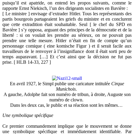
puisqu’il est apatride, on entend les propos suivants, comme le
rapporte Ernst Niekisch, l’un des dirigeants socialistes en Bavière :
[ Le ministre ] envisage d’extrader Hitler. Tous les représentants des
partis bourgeois partageaient les griefs du ministre et en conclurent
que cette extradition était souhaitable. Seul [ le chef du SPD en
Bavière ] s’y opposa, arguant des principes de la démocratie et de la
liberté : si on voulait les prendre au sérieux, on ne pouvait pas
prendre une telle mesure. Hitler n’était en fin de compte qu’un
personnage comique ( eine komische Figur ) et il serait facile aux
travailleurs de le renvoyer à l’insignifiance dont il était sorti peu de
temps auparavant. […] Et c’est ainsi que la décision ne fut pas
prise. [ HLB 14-33, 227 ]
En avril 1927, le Simpl publie une caricature intitulée
Cirque
Munichois
.
A gauche, Adolphe fait son numéro de tribun, à droite, Auguste son
numéro de clown.
Dans les deux cas, le public et sa réaction sont les mêmes…
Une symbolique spécifique
Ce premier commandement implique que le mouvement se donne
une symbolique spécifique et immédiatement identifiable. Par