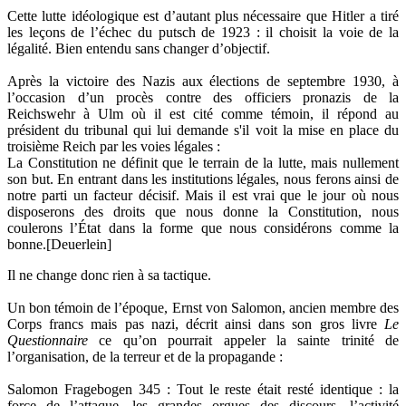
Cette lutte idéologique est d’autant plus nécessaire que Hitler a tiré
les leçons de l’échec du putsch de 1923 : il choisit la voie de la
légalité. Bien entendu sans changer d’objectif.
Après la victoire des Nazis aux élections de septembre 1930, à
l’occasion d’un procès contre des officiers pronazis de la
Reichswehr à Ulm où il est cité comme témoin, il répond au
président du tribunal qui lui demande s'il voit la mise en place du
troisième Reich par les voies légales :
La Constitution ne définit que le terrain de la lutte, mais nullement
son but. En entrant dans les institutions légales, nous ferons ainsi de
notre parti un facteur décisif. Mais il est vrai que le jour où nous
disposerons des droits que nous donne la Constitution, nous
coulerons l’État dans la forme que nous considérons comme la
bonne.[Deuerlein]
Il ne change donc rien à sa tactique.
Un bon témoin de l’époque, Ernst von Salomon, ancien membre des
Corps francs mais pas nazi, décrit ainsi dans son gros livre
Le
Questionnaire
ce qu’on pourrait appeler la sainte trinité de
l’organisation, de la terreur et de la propagande :
Salomon Fragebogen 345 : Tout le reste était resté identique : la
force de l’attaque, les grandes orgues des discours, l’activité