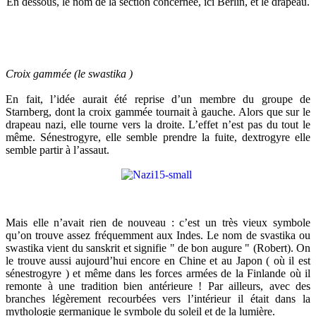
En dessous, le nom de la section concernée, ici Berlin, et le drapeau.
Croix gammée (le swastika )
En fait, l’idée aurait été reprise d’un membre du groupe de
Starnberg, dont la croix gammée tournait à gauche. Alors que sur le
drapeau nazi, elle tourne vers la droite. L’effet n’est pas du tout le
même. Sénestrogyre, elle semble prendre la fuite, dextrogyre elle
semble partir à l’assaut.
Mais elle n’avait rien de nouveau : c’est un très vieux symbole
qu’on trouve assez fréquemment aux Indes. Le nom de svastika ou
swastika vient du sanskrit et signifie " de bon augure " (Robert). On
le trouve aussi aujourd’hui encore en Chine et au Japon ( où il est
sénestrogyre ) et même dans les forces armées de la Finlande où il
remonte à une tradition bien antérieure ! Par ailleurs, avec des
branches légèrement recourbées vers l’intérieur il était dans la
mythologie germanique le symbole du soleil et de la lumière.