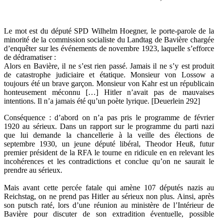
Le mot est du député SPD Wilhelm Hoegner, le porte-parole de la
minorité de la commission socialiste du Landtag de Bavière chargée
d’enquêter sur les événements de novembre 1923, laquelle s’efforce
de dédramatiser :
Alors en Bavière, il ne s’est rien passé. Jamais il ne s’y est produit
de catastrophe judiciaire et étatique. Monsieur von Lossow a
toujours été un brave garçon. Monsieur von Kahr est un républicain
honteusement méconnu […] Hitler n’avait pas de mauvaises
intentions. Il n’a jamais été qu’un poète lyrique. [Deuerlein 292]
Conséquence : d’abord on n’a pas pris le programme de février
1920 au sérieux. Dans un rapport sur le programme du parti nazi
que lui demande la chancellerie à la veille des élections de
septembre 1930, un jeune député libéral, Theodor Heuß, futur
premier président de la RFA le tourne en ridicule en en relevant les
incohérences et les contradictions et conclue qu’on ne saurait le
prendre au sérieux.
Mais avant cette percée fatale qui amène 107 députés nazis au
Reichstag, on ne prend pas Hitler au sérieux non plus. Ainsi, après
son putsch raté, lors d’une réunion au ministère de l’Intérieur de
Bavière pour discuter de son extradition éventuelle, possible