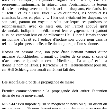
proprement surhumaine, la rigueur dans l’organisation, la terreur
dans les meetings avec tout leur bataclan – drapeaux, étendards, les
" Heill " et les " Heil Hitler " - les ceinturons, les bottes et les
chemises brunes en plus… […] Partout s’étalaient les drapeaux de
son parti, partout on voyait le salut par lequel ses partisans se
reconnaissaient, avec ce geste qui, par l’effort appuyé qu’il
demandait, indiquait immédiatement leur engagement, et partout
aussi on entendait leur cri de ralliement Heil Hitler ! Jamais encore
un homme n’avait eu l’audace d’inclure son propre nom dans la
relation la plus personnelle, celle du bonjour que l’on se donne.
Notons en passant que, son père étant l’enfant naturel d’une
madame Schicklgruber, il aurait dû hériter de ce nom, si celle-ci
n’avait ensuite épousé un certain Hiedler qui l’a adopté et lui a
donné le nom de Hitler. [ Kerschaw 31.ff ] Heureusement pour lui,
car Heil Schicklgruber aurait carrément fait rire.
Les sept règles d’or de la propagande de masse
Premier commandement : la propagande doit attirer l’attention
générale sur le mouvement.
MK 544 : Peu importe qu’ils se moquent de nous ou qu’ils disent du
mal de nous, qu’ils nous fassent passer pour des clowns ou pour des