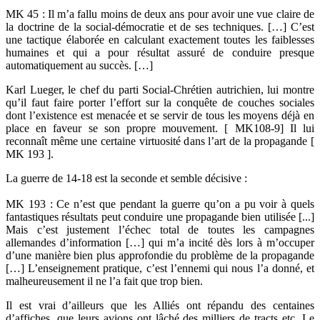
MK 45 : Il m’a fallu moins de deux ans pour avoir une vue claire de
la doctrine de la social-démocratie et de ses techniques. […] C’est
une tactique élaborée en calculant exactement toutes les faiblesses
humaines et qui a pour résultat assuré de conduire presque
automatiquement au succès. […]
Karl Lueger, le chef du parti Social-Chrétien autrichien, lui montre
qu’il faut faire porter l’effort sur la conquête de couches sociales
dont l’existence est menacée et se servir de tous les moyens déjà en
place en faveur se son propre mouvement. [ MK108-9] Il lui
reconnaît même une certaine virtuosité dans l’art de la propagande [
MK 193 ].
La guerre de 14-18 est la seconde et semble décisive :
MK 193 : Ce n’est que pendant la guerre qu’on a pu voir à quels
fantastiques résultats peut conduire une propagande bien utilisée [...]
Mais c’est justement l’échec total de toutes les campagnes
allemandes d’information […] qui m’a incité dès lors à m’occuper
d’une manière bien plus approfondie du problème de la propagande
[…] L’enseignement pratique, c’est l’ennemi qui nous l’a donné, et
malheureusement il ne l’a fait que trop bien.
Il est vrai d’ailleurs que les Alliés ont répandu des centaines
d’affiches, que leurs avions ont lâché des milliers de tracts etc. Le