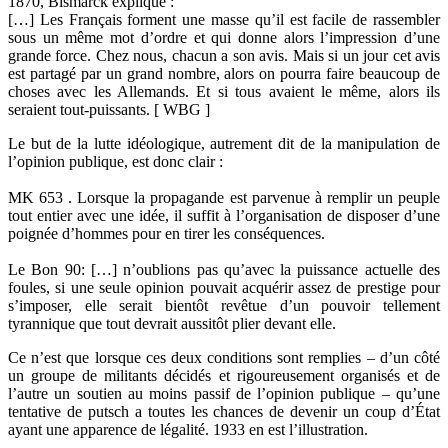
1870, Bismarck explique :
[…] Les Français forment une masse qu’il est facile de rassembler
sous un même mot d’ordre et qui donne alors l’impression d’une
grande force. Chez nous, chacun a son avis. Mais si un jour cet avis
est partagé par un grand nombre, alors on pourra faire beaucoup de
choses avec les Allemands. Et si tous avaient le même, alors ils
seraient tout-puissants. [ WBG ]
Le but de la lutte idéologique, autrement dit de la manipulation de
l’opinion publique, est donc clair :
MK 653 . Lorsque la propagande est parvenue à remplir un peuple
tout entier avec une idée, il suffit à l’organisation de disposer d’une
poignée d’hommes pour en tirer les conséquences.
Le Bon 90: […] n’oublions pas qu’avec la puissance actuelle des
foules, si une seule opinion pouvait acquérir assez de prestige pour
s’imposer, elle serait bientôt revêtue d’un pouvoir tellement
tyrannique que tout devrait aussitôt plier devant elle.
Ce n’est que lorsque ces deux conditions sont remplies – d’un côté
un groupe de militants décidés et rigoureusement organisés et de
l’autre un soutien au moins passif de l’opinion publique – qu’une
tentative de putsch a toutes les chances de devenir un coup d’État
ayant une apparence de légalité. 1933 en est l’illustration.