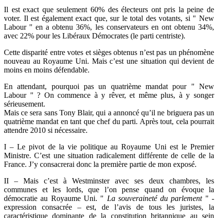
Il est exact que seulement 60% des électeurs ont pris la peine de
voter. Il est également exact que, sur le total des votants, si " New
Labour " en a obtenu 36%, les conservateurs en ont obtenu 34%,
avec 22% pour les Libéraux Démocrates (le parti centriste).
Cette disparité entre votes et sièges obtenus n’est pas un phénomène
nouveau au Royaume Uni. Mais c’est une situation qui devient de
moins en moins défendable.
En attendant, pourquoi pas un quatrième mandat pour " New
Labour " ? On commence à y rêver, et même plus, à y songer
sérieusement.
Mais ce sera sans Tony Blair, qui a annoncé qu’il ne briguera pas un
quatrième mandat en tant que chef du parti. Après tout, cela pourrait
attendre 2010 si nécessaire.
I – Le pivot de la vie politique au Royaume Uni est le Premier
Ministre. C’est une situation radicalement différente de celle de la
France. J’y consacrerai donc la première partie de mon exposé.
II – Mais c’est à Westminster avec ses deux chambres, les
communes et les lords, que l’on pense quand on évoque la
démocratie au Royaume Uni. "
La souveraineté du parlement
" -
expression consacrée – est, de l’avis de tous les juristes, la
caractéristique dominante de la constitution britannique au sein