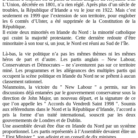
L’Union, décrétée en 1801, n’a rien réglé. Après plus d’un siècle de
troubles, la République d’Irlande a vu le jour en 1922. Mais c’est
seulement en 1999 que l’extension de son territoire, pour englober
les 6 comtés d’Ulster, a été supprimée de la Constitution de la
République.
Il existe deux minorités en Irlande du Nord : la minorité catholique
qui craint la majorité protestante. Cette dernière redoute d’être
minoritaire à son tour si, un jour, le Nord est réuni au Sud de l’île.
Là-bas, la vie politique n’a pas les mêmes thèmes ni les mêmes
héros de part et d’autre. Les partis anglais – New Labour,
Conservateurs et Démocrates – ne s’aventurent pas sur ce territoire
miné. Les programmes et les allégeances des multiples partis qui
occupent la scène politique en Irlande du Nord ne se prêtent à aucun
classement rationnel.
Néanmoins, la victoire du " New Labour " a permis, sur les
discussions déjà entamées par le gouvernement conservateur sous la
direction de John Major, un nouveau départ, et la signature de ce
que l’on appelle les " Accords du Vendredi Saint 1998 ". Soumis
aux référendums dans le Nord et la République d’Irlande, l’accord a
pris la forme d’un traité international, souscrit par les deux
gouvernements de Londres et de Dublin.
Une assemblée devait être élue en Irlande du Nord par un système
proportionnel. Les partis représentés à l’Assemblée devaient élire un
" First Minister ", son adjoint et un conseil de dix ministres.