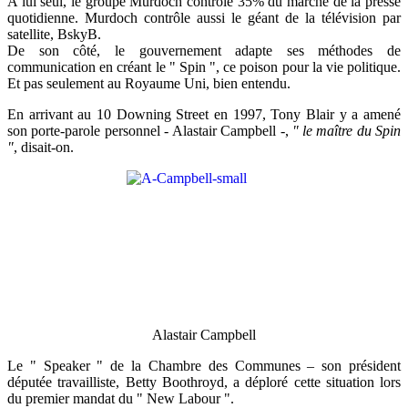
A lui seul, le groupe Murdoch contrôle 35% du marché de la presse
quotidienne. Murdoch contrôle aussi le géant de la télévision par
satellite, BskyB.
De son côté, le gouvernement adapte ses méthodes de
communication en créant le " Spin ", ce poison pour la vie politique.
Et pas seulement au Royaume Uni, bien entendu.
En arrivant au 10 Downing Street en 1997, Tony Blair y a amené
son porte-parole personnel - Alastair Campbell -,
" le maître du Spin
"
, disait-on.
Alastair Campbell
Le " Speaker " de la Chambre des Communes – son président
députée travailliste, Betty Boothroyd, a déploré cette situation lors
du premier mandat du " New Labour ".