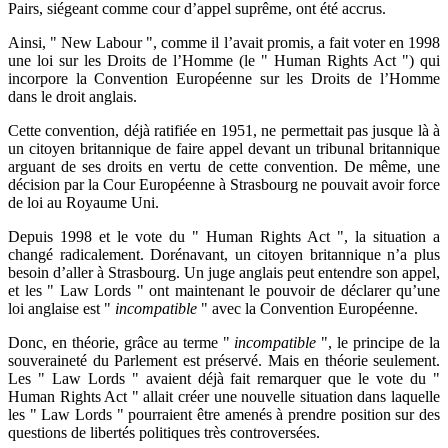
Pairs, siégeant comme cour d’appel suprême, ont été accrus.
Ainsi, " New Labour ", comme il l’avait promis, a fait voter en 1998
une loi sur les Droits de l’Homme (le " Human Rights Act ") qui
incorpore la Convention Européenne sur les Droits de l’Homme
dans le droit anglais.
Cette convention, déjà ratifiée en 1951, ne permettait pas jusque là à
un citoyen britannique de faire appel devant un tribunal britannique
arguant de ses droits en vertu de cette convention. De même, une
décision par la Cour Européenne à Strasbourg ne pouvait avoir force
de loi au Royaume Uni.
Depuis 1998 et le vote du " Human Rights Act ", la situation a
changé radicalement. Dorénavant, un citoyen britannique n’a plus
besoin d’aller à Strasbourg. Un juge anglais peut entendre son appel,
et les " Law Lords " ont maintenant le pouvoir de déclarer qu’une
loi anglaise est "
incompatible
" avec la Convention Européenne.
Donc, en théorie, grâce au terme "
incompatible
", le principe de la
souveraineté du Parlement est préservé. Mais en théorie seulement.
Les " Law Lords " avaient déjà fait remarquer que le vote du "
Human Rights Act " allait créer une nouvelle situation dans laquelle
les " Law Lords " pourraient être amenés à prendre position sur des
questions de libertés politiques très controversées.