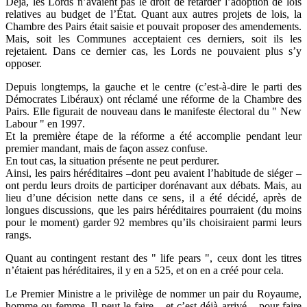
Déjà, les Lords n’avaient pas le droit de retarder l’adoption de lois
relatives au budget de l’État. Quant aux autres projets de lois, la
Chambre des Pairs était saisie et pouvait proposer des amendements.
Mais, soit les Communes acceptaient ces derniers, soit ils les
rejetaient. Dans ce dernier cas, les Lords ne pouvaient plus s’y
opposer.
Depuis longtemps, la gauche et le centre (c’est-à-dire le parti des
Démocrates Libéraux) ont réclamé une réforme de la Chambre des
Pairs. Elle figurait de nouveau dans le manifeste électoral du " New
Labour " en 1997.
Et la première étape de la réforme a été accomplie pendant leur
premier mandant, mais de façon assez confuse.
En tout cas, la situation présente ne peut perdurer.
Ainsi, les pairs héréditaires –dont peu avaient l’habitude de siéger –
ont perdu leurs droits de participer dorénavant aux débats. Mais, au
lieu d’une décision nette dans ce sens, il a été décidé, après de
longues discussions, que les pairs héréditaires pourraient (du moins
pour le moment) garder 92 membres qu’ils choisiraient parmi leurs
rangs.
Quant au contingent restant des " life pears ", ceux dont les titres
n’étaient pas héréditaires, il y en a 525, et on en a créé pour cela.
Le Premier Ministre a le privilège de nommer un pair du Royaume,
homme ou femme. Il peut le faire – et c’est déjà arrivé – pour faire