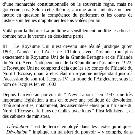
d’une monarchie constitutionnelle où le souverain règne, mais ne
gouverne pas. Selon cette théorie, aucune autre initiative ne peut
mettre en question la compétence du parlement et les courts de
justice sont tenues d’appliquer les lois votées par lui.
Voilà pour la théorie. La pratique a sensiblement modifié les choses,
comme nous le verrons en deuxième partie.
III – Le Royaume Uni n’est devenu une réalité juridique qu’en
1801, l’année de l’Acte de l’Union avec l’Irlande (ou plus
exactement le Royaume Uni de la Grande-Bretagne et de l’Irlande
du Nord). Avec l’indépendance de la République d’Irlande en 1922,
le Royaume Uni ne comprend déjà que les six contés de l’Irlande du
Nord.L’Écosse, quant à elle, était un royaume indépendant jusqu’à
l’accession de son roi, Jacques IV, au trône de l’Angleterre, sous le
nom de Jacques Ier, en 1603.
Depuis l’arrivée au pouvoir du " New Labour " en 1997, une très
importante législation a mis en œuvre une politique de dévolution
d’où sont sorties, notamment, des assemblées élues pour l’Irlande du
Nord, l’Écosse et le Pays de Galles avec leurs " First Ministers ", et
des cabinets de ministres.
"
Dévolution
" est le terme employé dans les textes juridiques.
"
Dévolution
" implique un transfert du pouvoir – y compris, dans