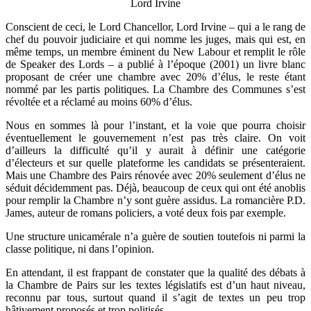
Lord Irvine
Conscient de ceci, le Lord Chancellor, Lord Irvine – qui a le rang de
chef du pouvoir judiciaire et qui nomme les juges, mais qui est, en
même temps, un membre éminent du New Labour et remplit le rôle
de Speaker des Lords – a publié à l’époque (2001) un livre blanc
proposant de créer une chambre avec 20% d’élus, le reste étant
nommé par les partis politiques. La Chambre des Communes s’est
révoltée et a réclamé au moins 60% d’élus.
Nous en sommes là pour l’instant, et la voie que pourra choisir
éventuellement le gouvernement n’est pas très claire. On voit
d’ailleurs la difficulté qu’il y aurait à définir une catégorie
d’électeurs et sur quelle plateforme les candidats se présenteraient.
Mais une Chambre des Pairs rénovée avec 20% seulement d’élus ne
séduit décidemment pas. Déjà, beaucoup de ceux qui ont été anoblis
pour remplir la Chambre n’y sont guère assidus. La romancière P.D.
James, auteur de romans policiers, a voté deux fois par exemple.
Une structure unicamérale n’a guère de soutien toutefois ni parmi la
classe politique, ni dans l’opinion.
En attendant, il est frappant de constater que la qualité des débats à
la Chambre de Pairs sur les textes législatifs est d’un haut niveau,
reconnu par tous, surtout quand il s’agit de textes un peu trop
hâtivement proposés et trop politisés.