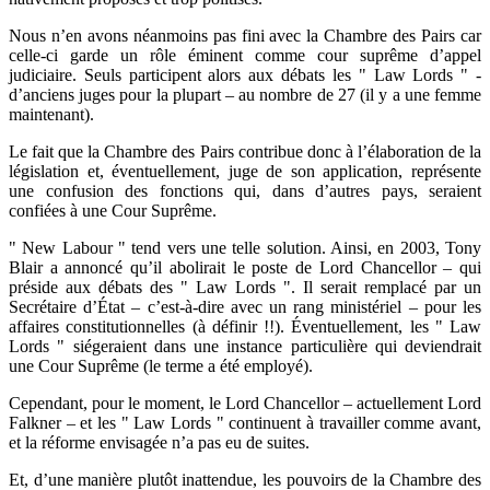
Nous n’en avons néanmoins pas fini avec la Chambre des Pairs car
celle-ci garde un rôle éminent comme cour suprême d’appel
judiciaire. Seuls participent alors aux débats les " Law Lords " -
d’anciens juges pour la plupart – au nombre de 27 (il y a une femme
maintenant).
Le fait que la Chambre des Pairs contribue donc à l’élaboration de la
législation et, éventuellement, juge de son application, représente
une confusion des fonctions qui, dans d’autres pays, seraient
confiées à une Cour Suprême.
" New Labour " tend vers une telle solution. Ainsi, en 2003, Tony
Blair a annoncé qu’il abolirait le poste de Lord Chancellor – qui
préside aux débats des " Law Lords ". Il serait remplacé par un
Secrétaire d’État – c’est-à-dire avec un rang ministériel – pour les
affaires constitutionnelles (à définir !!). Éventuellement, les " Law
Lords " siégeraient dans une instance particulière qui deviendrait
une Cour Suprême (le terme a été employé).
Cependant, pour le moment, le Lord Chancellor – actuellement Lord
Falkner – et les " Law Lords " continuent à travailler comme avant,
et la réforme envisagée n’a pas eu de suites.
Et, d’une manière plutôt inattendue, les pouvoirs de la Chambre des