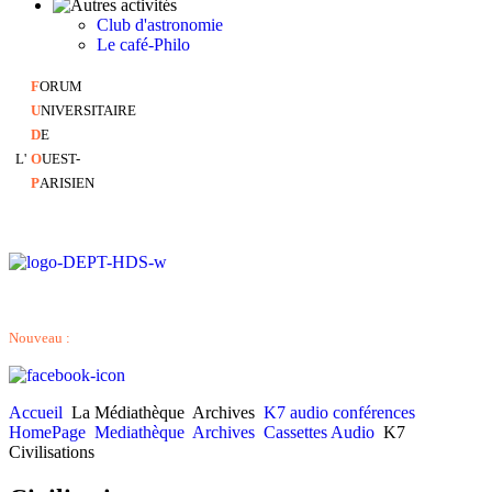
Club d'astronomie
Le café-Philo
F
ORUM
U
NIVERSITAIRE
D
E
L'
O
UEST-
P
ARISIEN
Nouveau :
Accueil
La Médiathèque
Archives
K7 audio conférences
HomePage
Mediathèque
Archives
Cassettes Audio
K7
Civilisations