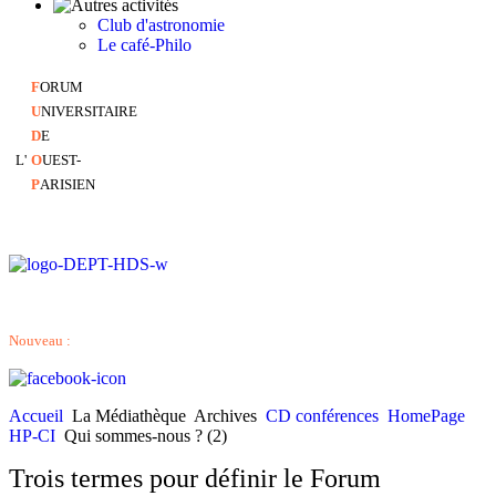
Club d'astronomie
Le café-Philo
F
ORUM
U
NIVERSITAIRE
D
E
L'
O
UEST-
P
ARISIEN
Nouveau :
Accueil
La Médiathèque
Archives
CD conférences
HomePage
HP-CI
Qui sommes-nous ? (2)
Trois termes pour définir le Forum