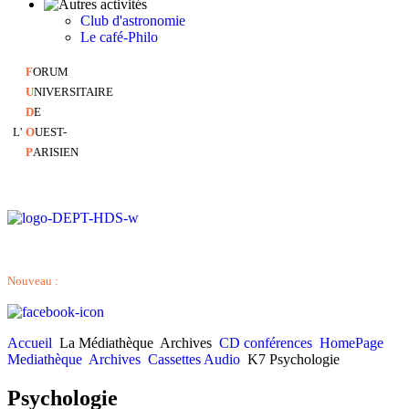
Club d'astronomie
Le café-Philo
F
ORUM
U
NIVERSITAIRE
D
E
L'
O
UEST-
P
ARISIEN
Nouveau :
Accueil
La Médiathèque
Archives
CD conférences
HomePage
Mediathèque
Archives
Cassettes Audio
K7 Psychologie
Psychologie