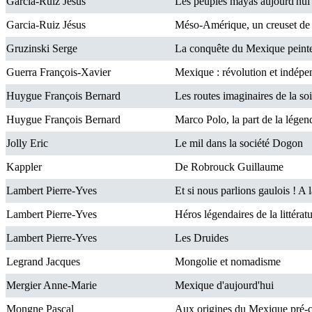
Garcia-Ruiz Jésus
Les peuples mayas aujourd'hui :
Garcia-Ruiz Jésus
Méso-Amérique, un creuset de c
Gruzinski Serge
La conquête du Mexique peinte 
Guerra François-Xavier
Mexique : révolution et indép
Huygue François Bernard
Les routes imaginaires de la so
Huygue François Bernard
Marco Polo, la part de la légen
Jolly Eric
Le mil dans la société Dogon
Kappler
De Robrouck Guillaume
Lambert Pierre-Yves
Et si nous parlions gaulois ! A 
Lambert Pierre-Yves
Héros légendaires de la littérat
Lambert Pierre-Yves
Les Druides
Legrand Jacques
Mongolie et nomadisme
Mergier Anne-Marie
Mexique d'aujourd'hui
Mongne Pascal
Aux origines du Mexique pré-