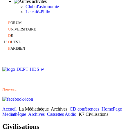
Club d'astronomie
Le café-Philo
F
ORUM
U
NIVERSITAIRE
D
E
L'
O
UEST-
P
ARISIEN
Nouveau :
Accueil
La Médiathèque
Archives
CD conférences
HomePage
Mediathèque
Archives
Cassettes Audio
K7 Civilisations
Civilisations