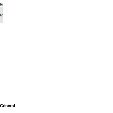
te
02
 Général