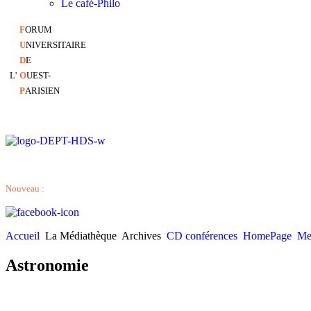
Le café-Philo
F
ORUM
U
NIVERSITAIRE
D
E
L'
O
UEST-
P
ARISIEN
Nouveau :
Accueil
La Médiathèque
Archives
CD conférences
HomePage
Me
Astronomie