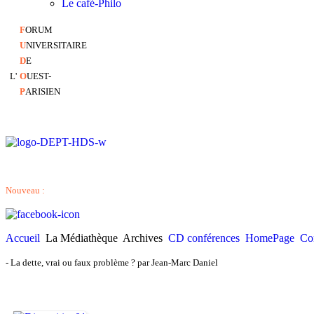
Le café-Philo
F
ORUM
U
NIVERSITAIRE
D
E
L'
O
UEST-
P
ARISIEN
Nouveau :
Accueil
La Médiathèque
Archives
CD conférences
HomePage
Co
-
La dette, vrai ou faux problème ? par Jean-Marc Daniel