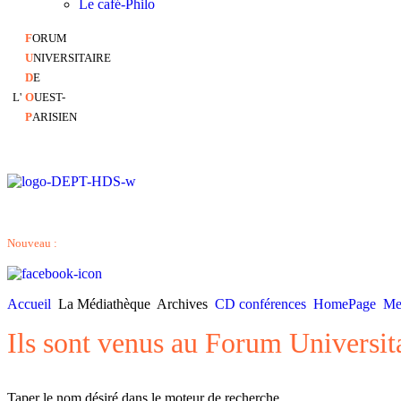
Le café-Philo
F
ORUM
U
NIVERSITAIRE
D
E
L'
O
UEST-
P
ARISIEN
Nouveau :
Accueil
La Médiathèque
Archives
CD conférences
HomePage
Me
Ils sont venus au Forum Universit
Taper le nom désiré dans le moteur de recherche…