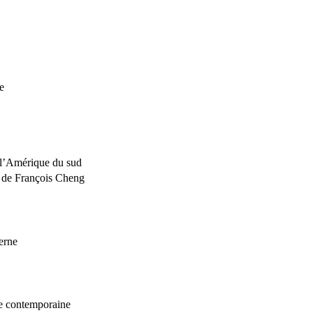
e
 l’Amérique du sud
t de François Cheng
erne
nne contemporaine