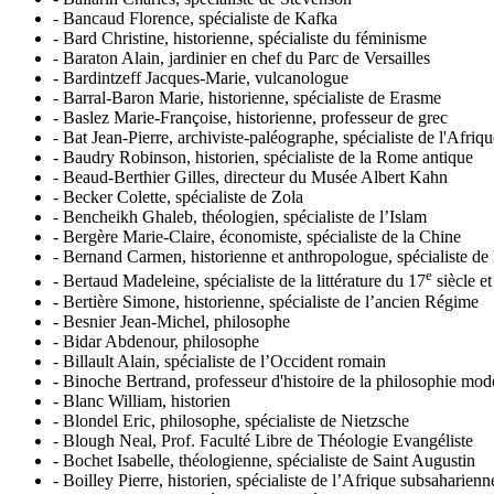
-
Bancaud Florence, spécialiste de Kafka
-
Bard Christine, historienne, spécialiste du féminisme
-
Baraton Alain, jardinier en chef du Parc de Versailles
-
Bardintzeff Jacques-Marie, vulcanologue
-
Barral-Baron Marie, historienne, spécialiste de Erasme
-
Baslez Marie-Françoise, historienne, professeur de grec
-
Bat Jean-Pierre, archiviste-paléographe, spécialiste de l'Afriqu
-
Baudry Robinson, historien, spécialiste de la Rome antique
-
Beaud-Berthier Gilles, directeur du Musée Albert Kahn
-
Becker Colette, spécialiste de Zola
-
Bencheikh Ghaleb, théologien, spécialiste de l’Islam
-
Bergère Marie-Claire, économiste, spécialiste de la Chine
-
Bernand Carmen, historienne et anthropologue, spécialiste de
e
-
Bertaud Madeleine, spécialiste de la littérature du 17
siècle e
-
Bertière Simone, historienne, spécialiste de l’ancien Régime
-
Besnier Jean-Michel, philosophe
-
Bidar Abdenour, philosophe
-
Billault Alain, spécialiste de l’Occident romain
-
Binoche Bertrand, professeur d'histoire de la philosophie mod
-
Blanc William, historien
-
Blondel Eric, philosophe, spécialiste de Nietzsche
-
Blough Neal, Prof. Faculté Libre de Théologie Evangéliste
-
Bochet Isabelle, théologienne, spécialiste de Saint Augustin
-
Boilley Pierre, historien, spécialiste de l’Afrique subsaharie