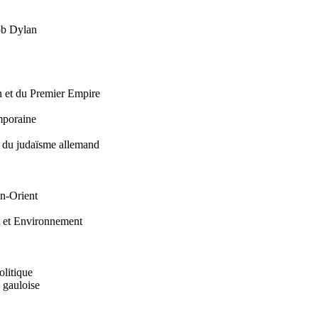
Bob Dylan
on et du Premier Empire
emporaine
e du judaïsme allemand
en-Orient
t et Environnement
olitique
n gauloise