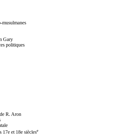
abo-musulmanes
in Gary
es politiques
e de R. Aron
s
ntale
e
s 17e et 18e siècles