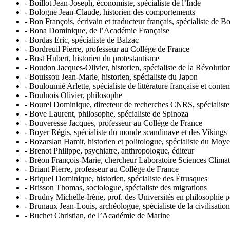
-
Boillot Jean-Joseph, économiste, spécialiste de l’Inde
-
Bologne Jean-Claude, historien des comportements
-
Bon François, écrivain et traducteur français, spécialiste de 
-
Bona Dominique, de l’Académie Française
-
Bordas Eric, spécialiste de Balzac
-
Bordreuil Pierre, professeur au Collège de France
-
Bost Hubert, historien du protestantisme
-
Boudon Jacques-Olivier, historien, spécialiste de la Révoluti
-
Bouissou Jean-Marie, historien, spécialiste du Japon
-
Bouloumié Arlette, spécialiste de littérature française et cont
-
Boulnois Olivier, philosophe
-
Bourel Dominique, directeur de recherches CNRS, spécialist
-
Bove Laurent, philosophe, spécialiste de Spinoza
-
Bouveresse Jacques, professeur au Collège de France
-
Boyer Régis, spécialiste du monde scandinave et des Vikings
-
Bozarslan Hamit, historien et politologue, spécialiste du Moy
-
Brenot Philippe, psychiatre, anthropologue, éditeur
-
Bréon François-Marie, chercheur Laboratoire Sciences Clima
-
Briant Pierre, professeur au Collège de France
-
Briquel Dominique, historien, spécialiste des Étrusques
-
Brisson Thomas, sociologue, spécialiste des migrations
-
Brudny Michelle-Irène, prof. des Universités en philosophie p
-
Brunaux Jean-Louis, archéologue, spécialiste de la civilisatio
-
Buchet Christian, de l’Académie de Marine