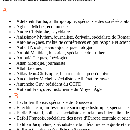
A
-
Adelkhah Fariba, anthropologue, spécialiste des sociétés ar
-
Aglietta Michel, économiste
-
André Christophe, psychiatre
-
Anissimov Myriam, journaliste, écrivain, spécialiste de Roma
-
Antoine Agnès, maître de conférences en philosophie et scienc
-
Aubert Nicole, sociologue et psychologue
-
Arnold Matthieu, historien, spécialiste de Luther
-
Arnould Jacques, théologien
-
Atlan Monique, journaliste
-
Attali Jacques
-
Attias Jean-Christophe, historien de la pensée juive
-
Aucouturier Michel, spécialiste de littérature russe
-
Aurenche Guy, président du CCFD
-
Autrand Françoise, historienne du Moyen Âge
B
-
Bachofen Blaise, spécialiste de Rousseau
-
Baechler Jean, professeur de sociologie historique, spécialist
-
Badie Bertand, politiste spécialiste des relations internationale
-
Bafoil François, spécialiste des pays d’Europe centrale et orie
-
Baldran Jacqueline, spécialiste de la littérature espagnole et de
-
Ballarin Charles, spécialiste de Stevenson