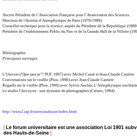
Ancien Président de l’Association Française pour l’Avancement des Sciences.
Directeur de l’Institut d’Astrophysique de Paris (1978-1989).
Conseiller technique pour la science, auprès du Président de la République (198
Président de l’établissement Public du Parc et de la Grande Hall de la Villette (1
Bibliographie
Principaux ouvrages
L’Univers ("Que sais-je"? PUF, 1997) avec Michel Cassé et Jean-Claude Carrière
Conversations sur le visible (Plon, 1996) avec Jean-Claude Carrière
Regards sur le visible (Plon, 1996) avec Sylvie Auclair, L’Astrophysique nucléair
Le studio Chevoyon : une dynastie de photographes (Créatis, 1994)
http://www2.iap.fr/users/audouze/index.html
|
Le forum universitaire est une association Loi 1901 subv
des Hauts-de-Seine
|