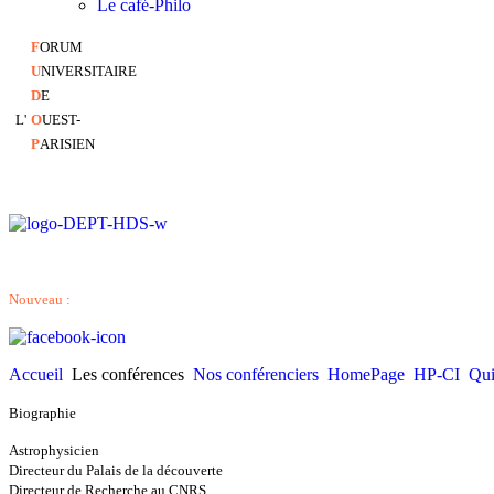
Le café-Philo
F
ORUM
U
NIVERSITAIRE
D
E
L'
O
UEST-
P
ARISIEN
Nouveau :
Accueil
Les conférences
Nos conférenciers
HomePage
HP-CI
Qui
Biographie
Astrophysicien
Directeur du Palais de la découverte
Directeur de Recherche au CNRS