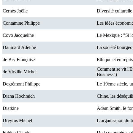
Cernès Joëlle
Diversité culturel
Contamine Philippe
Les idées économ
Covo Jacqueline
Le Mexique : "Si lo
Daumard Adeline
La société bourgeo
de Bry Françoise
Ethique et entrepris
Comment se vit l'Et
de Virville Michel
Business")
Degrémont Philippe
Le 19ème siècle, un
Diana Hochraich
Chine, les déséquil
Diatkine
Adam Smith, le fond
Dreyfus Michel
L'organisation du t
Fohlen Claude
De la pauvreté au