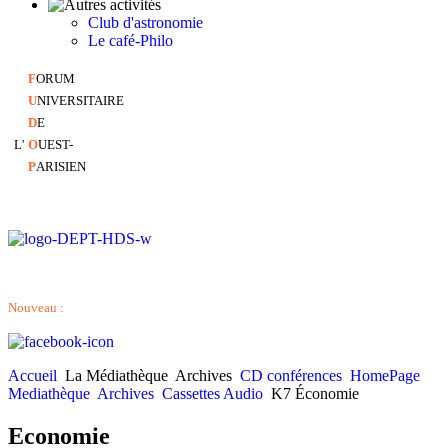
Club d'astronomie
Le café-Philo
F
ORUM
U
NIVERSITAIRE
D
E
L'
O
UEST-
P
ARISIEN
Nouveau :
Accueil
La Médiathèque
Archives
CD conférences
HomePage
Mediathèque
Archives
Cassettes Audio
K7 Économie
Economie