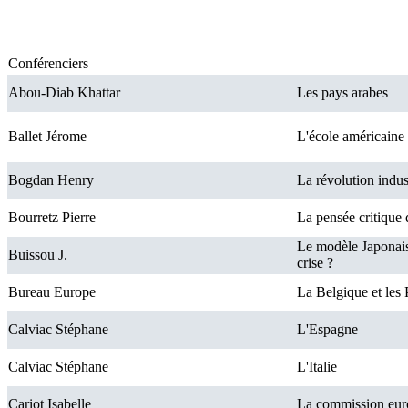
Conférenciers
Abou-Diab Khattar
Les pays arabes
Ballet Jérome
L'école américaine 
Bogdan Henry
La révolution indust
Bourretz Pierre
La pensée critique 
Le modèle Japonais 
Buissou J.
crise ?
Bureau Europe
La Belgique et les
Calviac Stéphane
L'Espagne
Calviac Stéphane
L'Italie
Cariot Isabelle
La commission eu